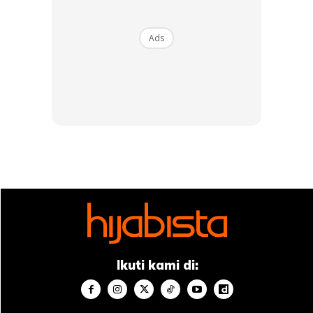
Ads
MIA AHMAD tampil stylo dengan padanan aksesori
di pinggang ala korset
Ads
Ikuti kami di: