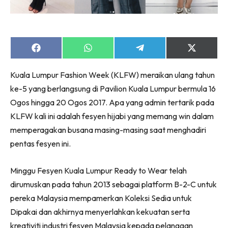
Share
Share
Share
Share
on
on
on
on
Facebook
WhatsApp
Telegram
X
Kuala Lumpur Fashion Week (KLFW) meraikan ulang tahun
(Twitter)
ke-5 yang berlangsung di Pavilion Kuala Lumpur bermula 16
Ogos hingga 20 Ogos 2017. Apa yang admin tertarik pada
KLFW kali ini adalah fesyen hijabi yang memang win dalam
memperagakan busana masing-masing saat menghadiri
pentas fesyen ini.
Minggu Fesyen Kuala Lumpur Ready to Wear telah
dirumuskan pada tahun 2013 sebagai platform B-2-C untuk
pereka Malaysia mempamerkan Koleksi Sedia untuk
Dipakai dan akhirnya menyerlahkan kekuatan serta
kreativiti industri fesyen Malaysia kepada pelanggan