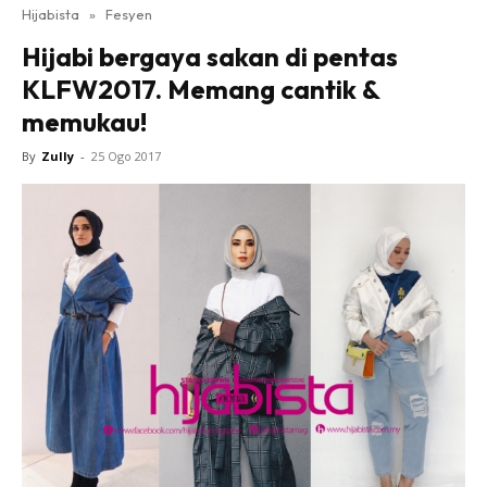
Hijabista
»
Fesyen
Hijabi bergaya sakan di pentas
KLFW2017. Memang cantik &
memukau!
By
Zully
-
25 Ogo 2017