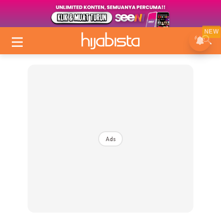
NEW
Ads