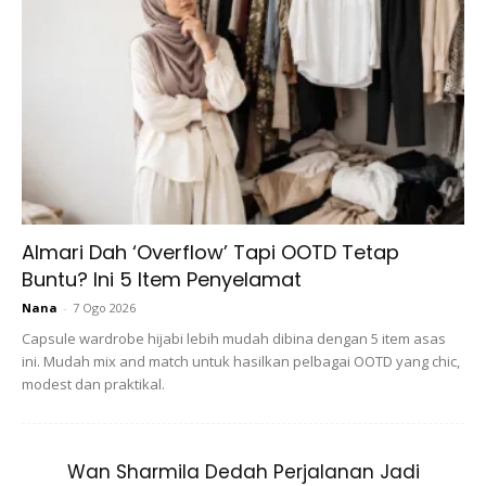
@andybandyofficial
Almari Dah ‘Overflow’ Tapi OOTD Tetap
Buntu? Ini 5 Item Penyelamat
Nana
-
7 Ogo 2026
Capsule wardrobe hijabi lebih mudah dibina dengan 5 item asas
ini. Mudah mix and match untuk hasilkan pelbagai OOTD yang chic,
modest dan praktikal.
Wan Sharmila Dedah Perjalanan Jadi