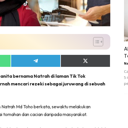
A
T
Share
Share
N
on
on
Ca
App
Telegram
X
nita bernama Natrah di laman Tik Tok
(Twitter)
5 
rnah mencari rezeki sebagai juruwang di sebuah
pe
n Natrah Md Toho berkata, sewaktu melakukan
gai tomahan dan cacian daripada masyarakat.