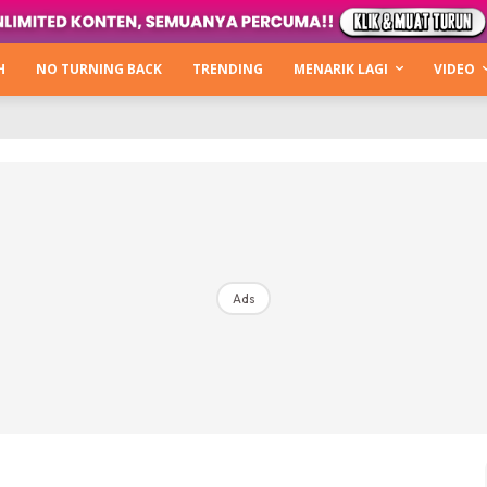
Kata Hijabista
ty Next Level
H
NO TURNING BACK
TRENDING
MENARIK LAGI
VIDEO
o Cantik
urning Back
Hijabista Show
The Hijabista Show 2022
The Hijabista Show 2021
irah2u The Power Of Giving
Ads
erita
Hub Ideaktiv