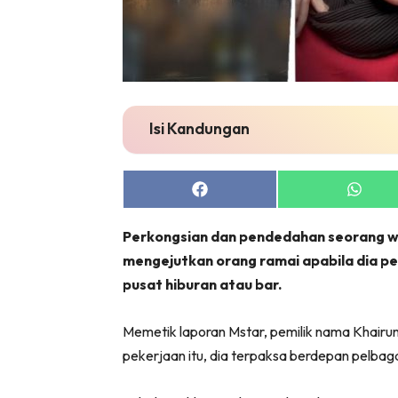
Isi Kandungan
Share
Share
on
on
Facebook
Whats
Perkongsian dan pendedahan seorang wa
mengejutkan orang ramai apabila dia pe
pusat hiburan atau bar.
Memetik laporan Mstar, pemilik nama Khairu
pekerjaan itu, dia terpaksa berdepan pelba