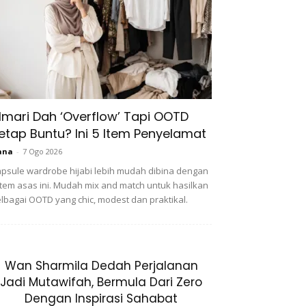
lmari Dah ‘Overflow’ Tapi OOTD
etap Buntu? Ini 5 Item Penyelamat
ana
-
7 Ogo 2026
psule wardrobe hijabi lebih mudah dibina dengan
item asas ini. Mudah mix and match untuk hasilkan
lbagai OOTD yang chic, modest dan praktikal.
Wan Sharmila Dedah Perjalanan
Jadi Mutawifah, Bermula Dari Zero
Dengan Inspirasi Sahabat