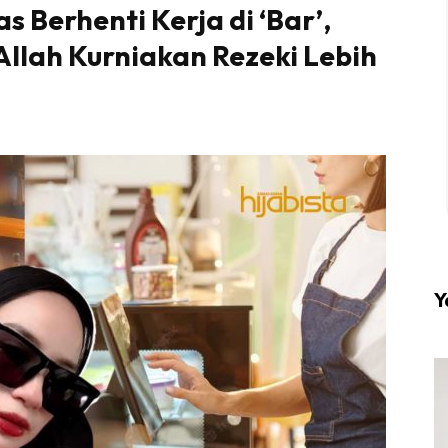
 Berhenti Kerja di ‘Bar’,
Allah Kurniakan Rezeki Lebih
l #1 on top dengan fashion muslimah terkini di HIJA
Download sekarang di
KLIK DI SEENI
Y