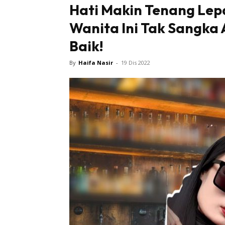
Hati Makin Tenang Lepas
Wanita Ini Tak Sangka 
Tampi
Baik!
By
Haifa Nasir
-
19 Dis 2022