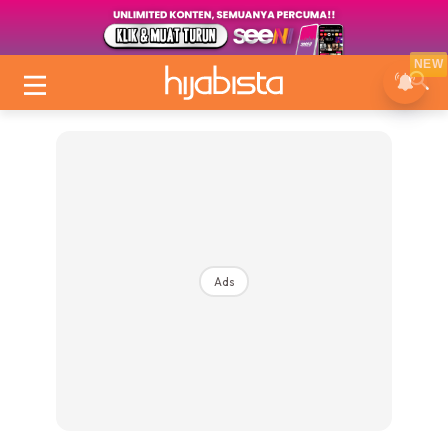
NEW
Ads