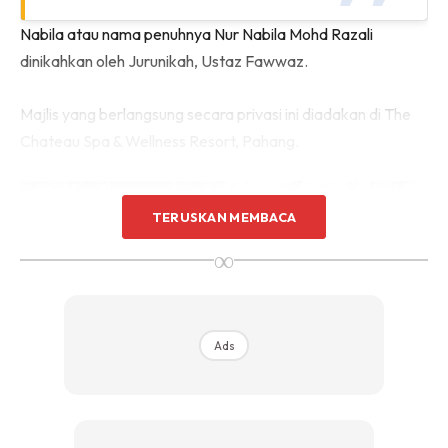
Nabila atau nama penuhnya Nur Nabila Mohd Razali
dinikahkan oleh Jurunikah, Ustaz Fawwaz.
Majlis yang berlangsung secara privasi ini diadakan di The
Chateau Spa & Wellness Resort, Pahang.
TERUSKAN MEMBACA
∞
Ads