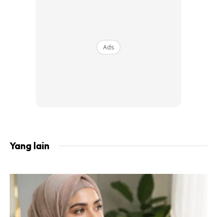
Ads
Dalam majlis yang bertemakan English Garden itu, Nabila
Yang lain
menerima mas kahwin bernilai RM22.50. Sementara wang
hantaran dirahsiakan.