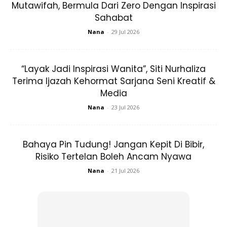
Mutawifah, Bermula Dari Zero Dengan Inspirasi
Sahabat
Nana
-
29 Jul 2026
“Layak Jadi Inspirasi Wanita”, Siti Nurhaliza
Terima Ijazah Kehormat Sarjana Seni Kreatif &
Media
Nana
-
23 Jul 2026
Bahaya Pin Tudung! Jangan Kepit Di Bibir,
“Alhamdulillah, syukur ke hadrat Ilahi majlis pernikahan
Risiko Tertelan Boleh Ancam Nyawa
berjalan dengan lancar.
Nana
-
21 Jul 2026