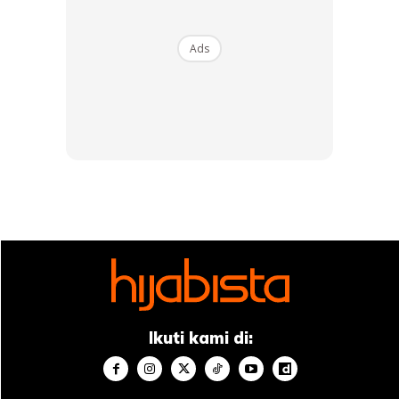
Ads
Ads
“Terima kasih kepada tetamu dan ahli keluarga yang
turut menjayakan majlis ini, dan tidak lupa kepada
peminat di atas doa dan sokongan yang diberikan kepada
Bella dan suami,”
katanya.
Ikuti kami di: