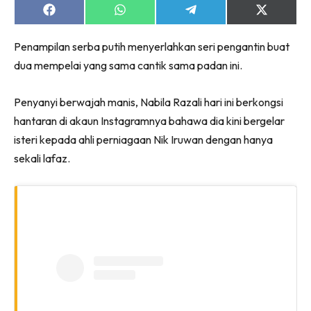
Share
Share
Share
Share
on
on
on
on
Facebook
WhatsApp
Telegram
X
Penampilan serba putih menyerlahkan seri pengantin buat
(Twitter)
dua mempelai yang sama cantik sama padan ini.
Penyanyi berwajah manis, Nabila Razali hari ini berkongsi
hantaran di akaun Instagramnya bahawa dia kini bergelar
isteri kepada ahli perniagaan Nik Iruwan dengan hanya
sekali lafaz.