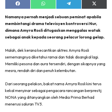
Share
Share
Share
Share
on
on
on
on
Facebook
WhatsApp
Telegram
X
Namanya pernah menjadi sebuan peminat apabila
(Twitter)
membintangi drama televisyen kontroversi Nur,
dimana Amyra Rosli ditugaskan menggalas watak
sebagai anak kepada seorang pelacur lorong gelap.
Malah, dek kerana kecantikan aktres Amyra Rosli
sememangnya diketahui ramai dan tidak disangkal lagi.
Memiliki pesona dan aura tersendiri, dengan sikapnya yang
mesra, rendah diri dan penuh kelembutan.
Dari seorang pelakon, bakat nama Amyra Rosli kini terus
kekal menyinar sebagai pengacara rancangan berprestij
NONA yang ditanyangkan oleh Media Prima Berhad
menerusi saluran TV3.