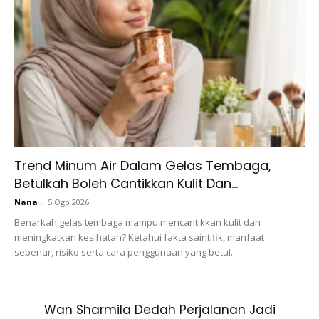
sebaris dengan insan-insan hebat. Banyak perkongsian
yang dapat Myra manfaatkan daripada majlis ilmu ni.
Alhamdulillah.”
Artikel Berkaitan :
“Doakan Kesembuhan Untuk
Superman Saya” – Amyra Mohon Doa Orang Ramai.
April lalu, ibu dua anak ini turut mendapat tumpuan
Trend Minum Air Dalam Gelas Tembaga,
masyarakat apabila berusaha keras menyiapkan kediaman
Betulkah Boleh Cantikkan Kulit Dan...
ibu bapa yang ditipu sebuah syarikat hiasan dalaman.
Nana
-
5 Ogo 2026
Difahamkan Amyra membayar sejumlah besar wang
Benarkah gelas tembaga mampu mencantikkan kulit dan
kepada syarikat terbabit namun tiada tindakan susulan
meningkatkan kesihatan? Ketahui fakta saintifik, manfaat
dibuat.
sebenar, risiko serta cara penggunaan yang betul.
Wan Sharmila Dedah Perjalanan Jadi