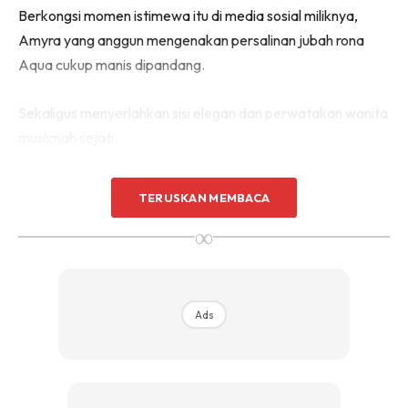
Berkongsi momen istimewa itu di media sosial miliknya,
Amyra yang anggun mengenakan persalinan jubah rona
Aqua cukup manis dipandang.
Sekaligus menyerlahkan sisi elegan dan perwatakan wanita
muslimah sejati.
TERUSKAN MEMBACA
∞
Ads
Ads