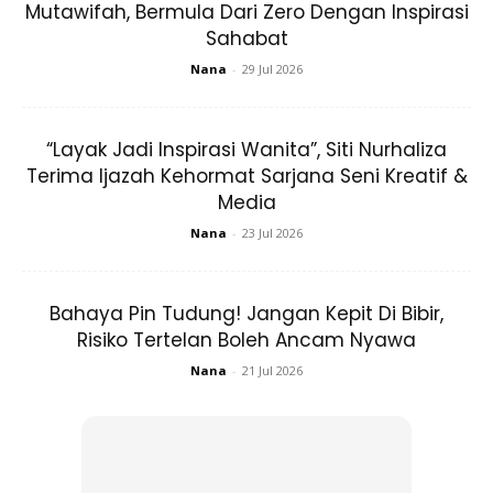
Mutawifah, Bermula Dari Zero Dengan Inspirasi
Sahabat
Nana
-
29 Jul 2026
Ads
“Layak Jadi Inspirasi Wanita”, Siti Nurhaliza
Terima Ijazah Kehormat Sarjana Seni Kreatif &
Media
Nana
-
23 Jul 2026
Bahaya Pin Tudung! Jangan Kepit Di Bibir,
Risiko Tertelan Boleh Ancam Nyawa
Nana
-
21 Jul 2026