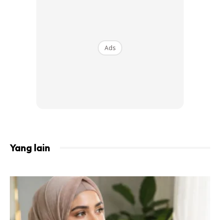
Ads
Yang pasti, foto yang dimuat naik itu mendapat pujian
Yang lain
ramai. Bukan hanya terpesona dengan kecantikan Amyra
bahkan mereka turut menyenangi perwatakan jelitawan
tersebut yang berbudi pekerti tinggi.
Kongsi Amyra dalam gambar berkenaan, “
She’s imperfect
but she tries. Thank you
kak Umie Aida bagi peluang