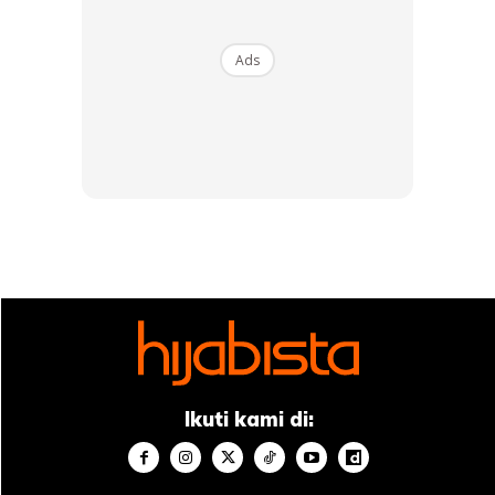
Bagaimana pun niat untuk membahagiakan ibu bapa
Ads
menjadi realiti apabila syarikat hiasan dalaman terkenal
iaitu Lentera Creative Home sudi membantu.
Amyra atau nama sebenarnya Nur Amirah Izzati Rosli kini
meniti usia 32 tahun dan merupakan seorang anak seni
berjaya.
Dia mendirikan rumah tangga dengan Amar Baharin pada
tanggal 11 November 2016. Hasil perkongsian hidup,
pasangan romantis ini dikurniakan dua cahaya mata iaitu
anak lelaki Aqeef Anaqi dan anak perempuan Ayra Aryssa.
Anda mungkin berminat dengan
Ikuti kami di: