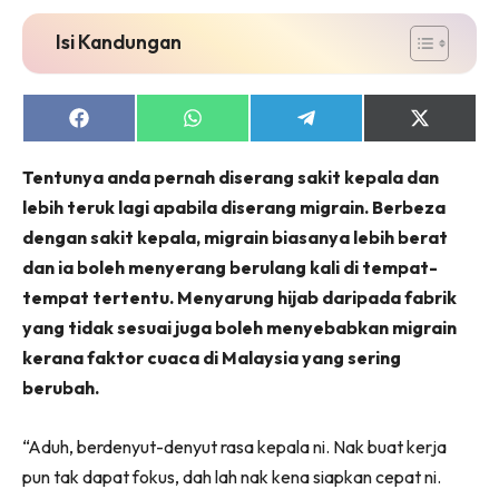
Isi Kandungan
Share
Share
Share
Share
on
on
on
on
Facebook
WhatsApp
Telegram
X
Tentunya anda pernah diserang sakit kepala dan
(Twitter)
lebih teruk lagi apabila diserang migrain. Berbeza
dengan sakit kepala, migrain biasanya lebih berat
dan ia boleh menyerang berulang kali di tempat-
tempat tertentu. Menyarung hijab daripada fabrik
yang tidak sesuai juga boleh menyebabkan migrain
kerana faktor cuaca di Malaysia yang sering
berubah.
“Aduh, berdenyut-denyut rasa kepala ni. Nak buat kerja
pun tak dapat fokus, dah lah nak kena siapkan cepat ni.