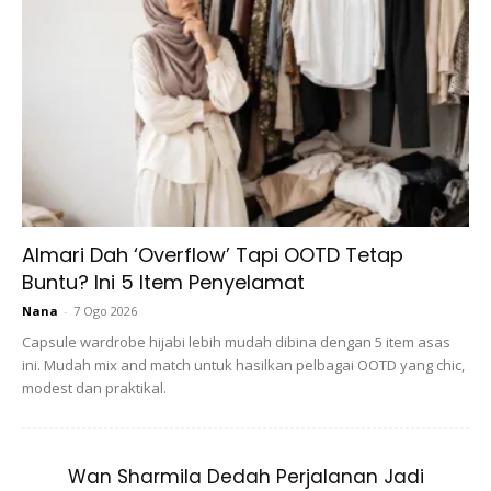
Tapi, sejak menggunakan 3 bahan ini, suami dah lama tak
ambil ubat untuk melegakan sakit kepala. Dengan izin
Allah, ia memang berkesan. Sekarang, di rumah kami
sekarang tak ada lagi stok Panadol atau ubat hospital.
Almari Dah ‘Overflow’ Tapi OOTD Tetap
Buntu? Ini 5 Item Penyelamat
Nana
-
7 Ogo 2026
Capsule wardrobe hijabi lebih mudah dibina dengan 5 item asas
ini. Mudah mix and match untuk hasilkan pelbagai OOTD yang chic,
modest dan praktikal.
Ads
Wan Sharmila Dedah Perjalanan Jadi