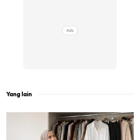
Ads
Assalamualaikum. Saya ingin kongsikan salah satu petua
yang biasa kami suami isteri gunakan sebagai ‘ubat’ sakit
kepala. Buat pengetahuan semua, suami saya memang
kerap diserang migrain. Kadang-kadang sampai ambil
Panadol pun tak ‘jalan’. –
Puan Hanisah Noordin
Yang lain
Ads