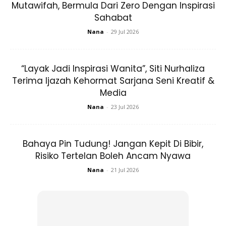
Mutawifah, Bermula Dari Zero Dengan Inspirasi
Sahabat
Nana
-
29 Jul 2026
Bahan-bahan:
Anda mungkin berminat dengan
“Layak Jadi Inspirasi Wanita”, Siti Nurhaliza
Terima Ijazah Kehormat Sarjana Seni Kreatif &
Media
Nana
-
23 Jul 2026
Bahaya Pin Tudung! Jangan Kepit Di Bibir,
Risiko Tertelan Boleh Ancam Nyawa
Nana
-
21 Jul 2026
SHOPEE MY
SHOPEE MY
CENDAWAN RANGUP BY
[500g – 1kg] Frozen Halal
HERO CHEF
Dimsum / Dimsum Sejuk
B...
RM14.6
RM24
RM14.6
RM49