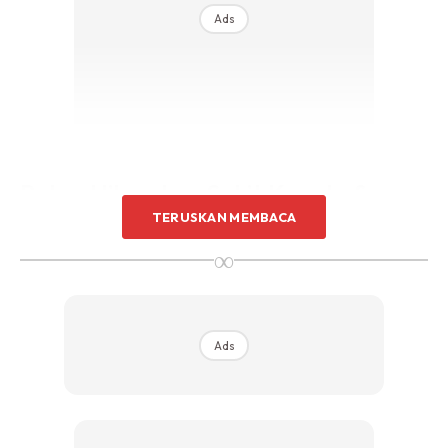
Ads
Petua Hilangkan Sakit Kepala &
TERUSKAN MEMBACA
Migrain Tanpa
Pain Killer
∞
Ads