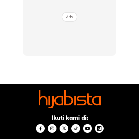
Buy Now
Buy Now
Ads
1
/
5
❮
❯
Ikuti kami di:
Bahan-bahan
Air suam