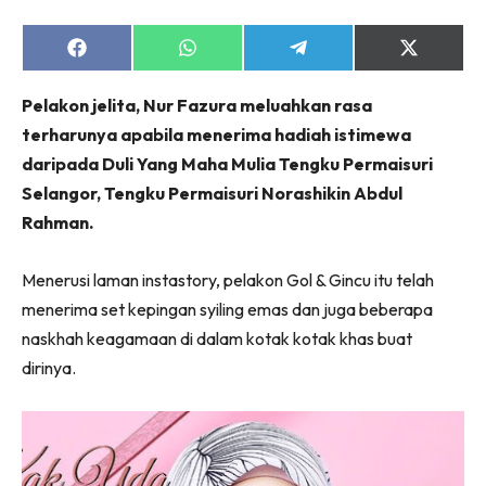
Share
Share
Share
Share
on
on
on
on
Facebook
WhatsApp
Telegram
X
Pelakon jelita, Nur Fazura meluahkan rasa
(Twitter)
terharunya apabila menerima hadiah istimewa
daripada Duli Yang Maha Mulia Tengku Permaisuri
Selangor, Tengku Permaisuri Norashikin Abdul
Rahman.
Menerusi laman instastory, pelakon Gol & Gincu itu telah
menerima set kepingan syiling emas dan juga beberapa
naskhah keagamaan di dalam kotak kotak khas buat
dirinya.