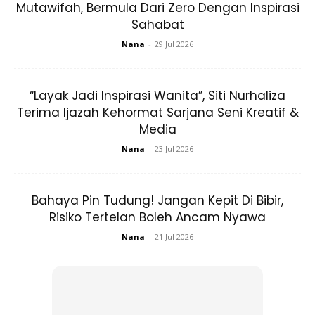
Mutawifah, Bermula Dari Zero Dengan Inspirasi
Sahabat
Nana
-
29 Jul 2026
“Layak Jadi Inspirasi Wanita”, Siti Nurhaliza
Terima Ijazah Kehormat Sarjana Seni Kreatif &
Media
Nana
-
23 Jul 2026
Bahaya Pin Tudung! Jangan Kepit Di Bibir,
Risiko Tertelan Boleh Ancam Nyawa
MasyaAllah, Dapat Buku-Buku Yang
Nana
-
21 Jul 2026
Sangat Bermanfaat. InsyaAllah. Junjung
Kasih Tuanku Buat Kurniaan Dan Ingatan Ini.
Love You So Much.