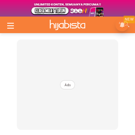
NEW
Ads