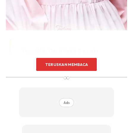
MasyaAllah, Dapat Hadiah Daripada
Permaisuri Tercinta.
TERUSKAN MEMBACA
∞
Ads