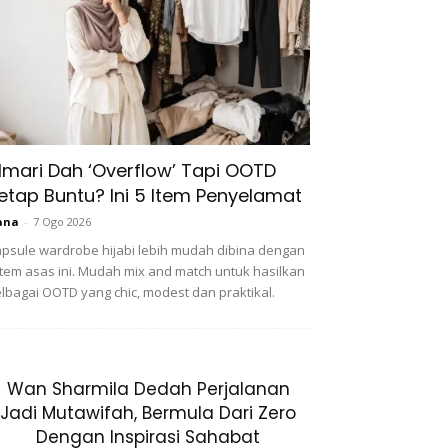
lmari Dah ‘Overflow’ Tapi OOTD
etap Buntu? Ini 5 Item Penyelamat
ana
-
7 Ogo 2026
psule wardrobe hijabi lebih mudah dibina dengan
item asas ini. Mudah mix and match untuk hasilkan
lbagai OOTD yang chic, modest dan praktikal.
Wan Sharmila Dedah Perjalanan
Jadi Mutawifah, Bermula Dari Zero
Dengan Inspirasi Sahabat