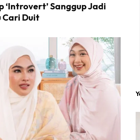
 ‘Introvert’ Sanggup Jadi
 Cari Duit
l #1 on top dengan fashion muslimah terkini di HIJA
Download sekarang di
KLIK DI SEENI
Y