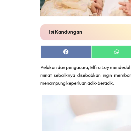
Isi Kandungan
Share
Share
on
on
Facebook
Whats
Pelakon dan pengacara, Elfira Loy mendeda
minat sebaliknya disebabkan ingin memba
menampung keperluan adik-beradik.