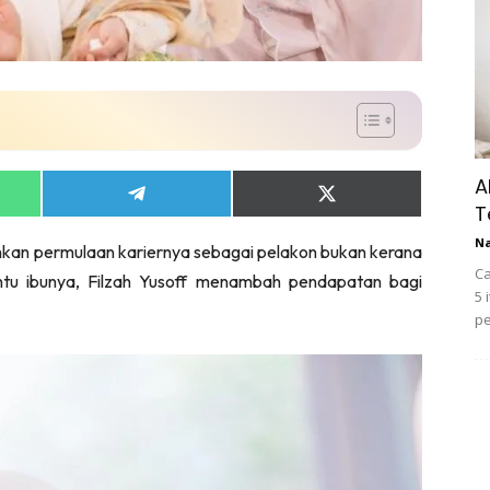
A
Share
Share
T
on
on
App
Telegram
X
N
hkan permulaan kariernya sebagai pelakon bukan kerana
(Twitter)
Ca
ntu ibunya, Filzah Yusoff menambah pendapatan bagi
5 
pe