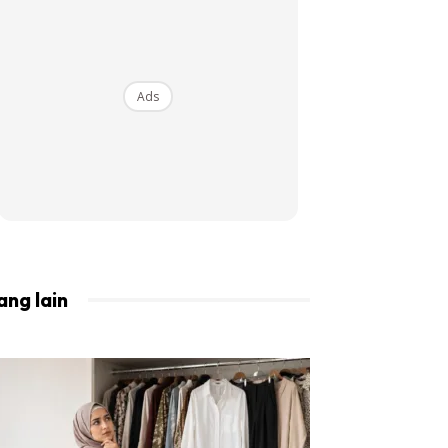
BISTA!
Ads
ang lain