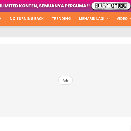
Kata Hijabista
ty Next Level
H
NO TURNING BACK
TRENDING
MENARIK LAGI
VIDEO
o Cantik
urning Back
Hijabista Show
The Hijabista Show 2022
The Hijabista Show 2021
irah2u The Power Of Giving
Ads
erita
Hub Ideaktiv