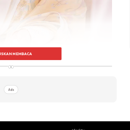
USKAN MEMBACA
∞
Ads