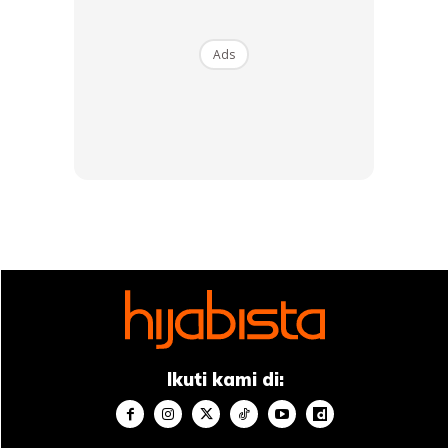
Ads
Ads
“Saya terpanggil untuk tegur sedikit apabila ramai yang
mengenakan pakaian tema Bollywood ini terutamanya
wanita Islam. Pemakaian tema Bollywood ini mempunyai
dua komponen, satu komponen bangsa India dan kedua
komponen agama Hindu,” katanya menerusi akaun
Ikuti kami di:
TikToknya.