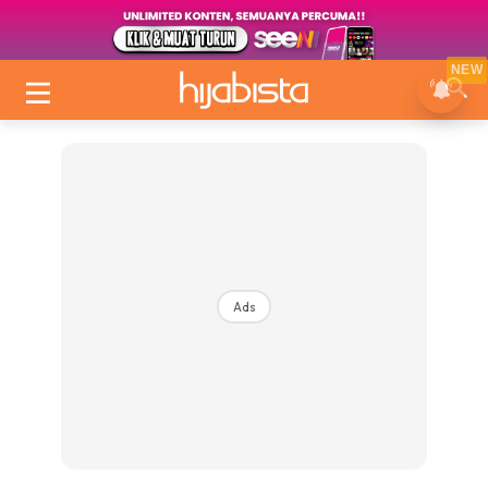
NEW
Ads