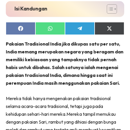
Isi Kandungan
Share
Share
Share
Share
on
on
on
on
Facebook
WhatsApp
Telegram
X
Pakaian Tradisional India jika dikupas satu per satu,
(Twitter)
India memang merupakan negara yang beragam dan
memiliki kebiasaan yang tampaknya tidak pernah
habis untuk dibahas. Salah satunya ialah mengenai
pakaian tradisional India, dimana hingga saat ini
perempuan India masih menggunakan pakaian Sari.
Mereka tidak hanya mengenakan pakaian tradisional
selama acara-acara tradisional, tetapi juga pada
kehidupan sehari-hari mereka.Mereka tampil memukau
dengan pakaian Sari, rambut yang dihiasi dengan bunga
melati dan rambut yang tertata apik membuat kecantikan