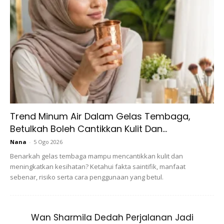
Wanita Islam mengayakan baju tema
Bollywood
Pakaian tradisional pasti mempunyai maksudnya tensendiri,
bagi kita hanyalah sekadar pakaian tradisi tidak pula bagi
mereka penganut agama hindu. Dalam satu hantaran di
aplikasi TikTok, seorang pakar perubatan, Dr. Malar Santhi
Santherasegapan tampil menegur wanita beragama Islam
Trend Minum Air Dalam Gelas Tembaga,
yang gemar mengenakan pakaian tema Bollywood dalam
Betulkah Boleh Cantikkan Kulit Dan...
menghadiri pelbagai majlis.
Nana
-
5 Ogo 2026
Benarkah gelas tembaga mampu mencantikkan kulit dan
meningkatkan kesihatan? Ketahui fakta saintifik, manfaat
sebenar, risiko serta cara penggunaan yang betul.
Wan Sharmila Dedah Perjalanan Jadi