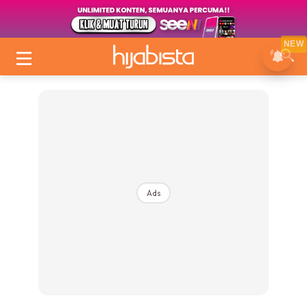
NEW
Ads