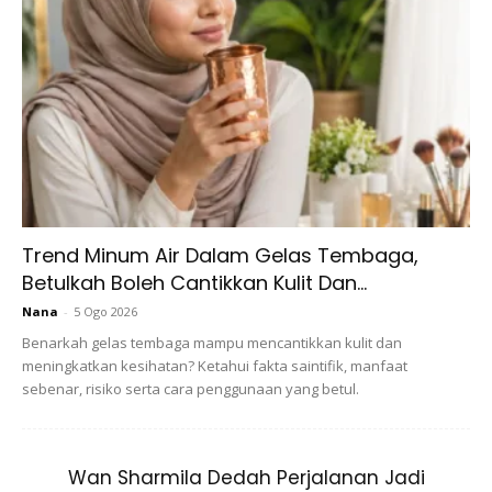
Berfikiran positif lebih dikenali sebagai husnuzon yang
membawa maksud bersangka baik. Bersangka baik atau
berfikiran positif boleh mencipta kejayaan dalam
kehidupan. Oleh itu, agama Islam amat menganjurkan
umatnya bersangka baik dalam kehidupan.
Trend Minum Air Dalam Gelas Tembaga,
Betulkah Boleh Cantikkan Kulit Dan...
Nana
-
5 Ogo 2026
Ads
Benarkah gelas tembaga mampu mencantikkan kulit dan
meningkatkan kesihatan? Ketahui fakta saintifik, manfaat
sebenar, risiko serta cara penggunaan yang betul.
Wan Sharmila Dedah Perjalanan Jadi