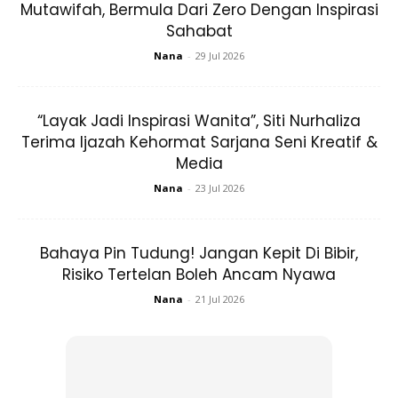
Mutawifah, Bermula Dari Zero Dengan Inspirasi
Sahabat
Nana
-
29 Jul 2026
“Layak Jadi Inspirasi Wanita”, Siti Nurhaliza
Terima Ijazah Kehormat Sarjana Seni Kreatif &
Media
Nana
-
23 Jul 2026
View this post on Instagram
Bahaya Pin Tudung! Jangan Kepit Di Bibir,
Risiko Tertelan Boleh Ancam Nyawa
Nana
-
21 Jul 2026
Alhamdulillah Atas Segalanya,yg Baik Yg