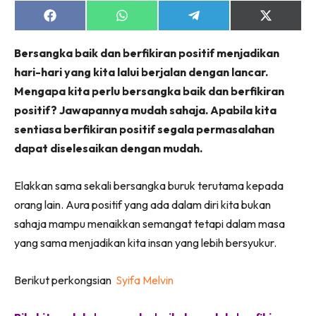
Share
Share
Share
Share
on
on
on
on
Facebook
WhatsApp
Telegram
X
Bersangka baik dan berfikiran positif menjadikan
(Twitter)
hari-hari yang kita lalui berjalan dengan lancar.
Mengapa kita perlu bersangka baik dan berfikiran
positif? Jawapannya mudah sahaja. Apabila kita
sentiasa berfikiran positif segala permasalahan
dapat diselesaikan dengan mudah.
Elakkan sama sekali bersangka buruk terutama kepada
orang lain. Aura positif yang ada dalam diri kita bukan
sahaja mampu menaikkan semangat tetapi dalam masa
yang sama menjadikan kita insan yang lebih bersyukur.
Berikut perkongsian
Syifa Melvin