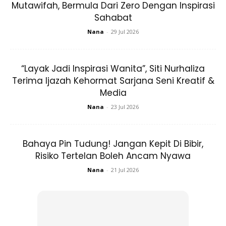
Mutawifah, Bermula Dari Zero Dengan Inspirasi
Sahabat
Petua Pakar:
Anda boleh menggunakan produk yang
Nana
-
29 Jul 2026
mengandungi bahan pencerah kulit, seperti ekstrak
biji anggur, asid azelaic, asid kojic, hidrokuinon, dan
ekstrak mulberi. Ini akan membantu anda
“Layak Jadi Inspirasi Wanita”, Siti Nurhaliza
mendapatkan kulit yang lebih cerah.
Terima Ijazah Kehormat Sarjana Seni Kreatif &
Media
3. Penting pengelupasan
Nana
-
23 Jul 2026
Bahaya Pin Tudung! Jangan Kepit Di Bibir,
Risiko Tertelan Boleh Ancam Nyawa
Nana
-
21 Jul 2026