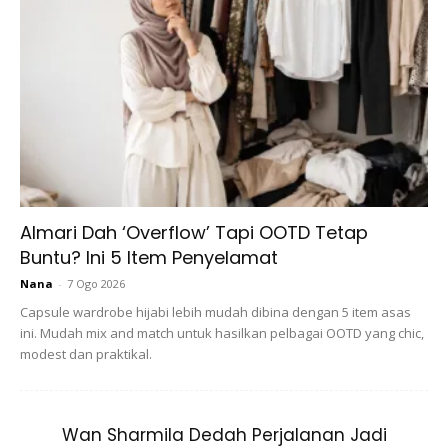
Almari Dah ‘Overflow’ Tapi OOTD Tetap
Buntu? Ini 5 Item Penyelamat
Nana
-
7 Ogo 2026
Rutin 3P bermaksud pembersihan, penyegaran dan
Capsule wardrobe hijabi lebih mudah dibina dengan 5 item asas
pelembap. Mematuhi rutin 3P harian sangat penting untuk
ini. Mudah mix and match untuk hasilkan pelbagai OOTD yang chic,
membersihkan dan melembapkan kulit dengan betul.
modest dan praktikal.
Sebaik sahaja mengetahui jenis kulit anda, dapatkan
pembersih, toner, dan pelembap yang sesuai dengan kulit.
Wan Sharmila Dedah Perjalanan Jadi
Ikuti rutin 3P dua kali sehari, pada waktu pagi dan malam.