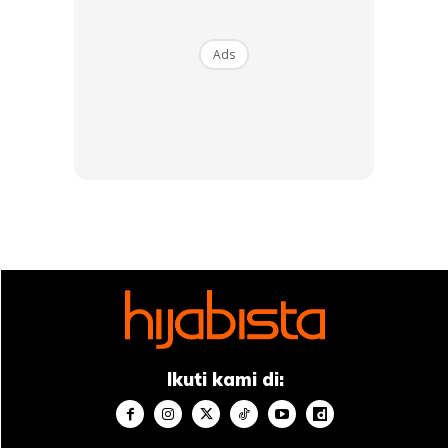
Ads
Apabila anda tidak mengelupaskan kulit, sel-sel mati terus
terkumpul di permukaannya, membuat kulit kelihatan
kusam dan tidak sekata. Anda boleh menggunakan
exfoliator fizikal (skrub muka) atau exfoliator kimia (asid
wajah).
Sekiranya menggunakan pengelupasan fizikal, pastikan
kulit anda tidak terlalu keras. Gunakan pengelupas yang
mempunyai zarah tanah yang sangat halus atau zarah
seperti butiran bulat yang perlahan-lahan menyingkirkan sel
mati.
Ikuti kami di:
Sekiranya anda menggunakan pengelupasan kimia, cari
produk yang mengandungi AHA dan BHA (asid hidroksi alfa
dan beta). AHA tidak menembusi jauh ke dalam kulit dan