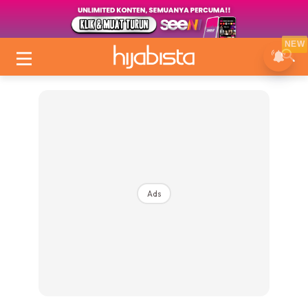
NEW
Ads