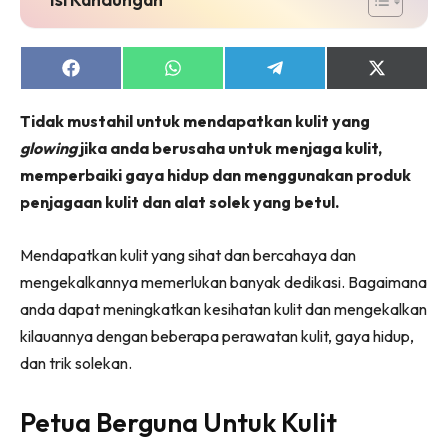
Share
Share
Share
Share
on
on
on
on
Facebook
WhatsApp
Telegram
X
Tidak mustahil untuk mendapatkan kulit yang
(Twitter)
glowing
jika anda berusaha untuk menjaga kulit,
memperbaiki gaya hidup dan menggunakan produk
penjagaan kulit dan alat solek yang betul.
Mendapatkan kulit yang sihat dan bercahaya dan
mengekalkannya memerlukan banyak dedikasi. Bagaimana
anda dapat meningkatkan kesihatan kulit dan mengekalkan
kilauannya dengan beberapa perawatan kulit, gaya hidup,
dan trik solekan.
Petua Berguna Untuk Kulit