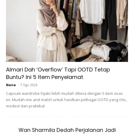
Almari Dah ‘Overflow’ Tapi OOTD Tetap
Buntu? Ini 5 Item Penyelamat
Nana
-
7 Ogo 2026
Capsule wardrobe hijabi lebih mudah dibina dengan 5 item asas
ini. Mudah mix and match untuk hasilkan pelbagai OOTD yang chic,
modest dan praktikal.
Wan Sharmila Dedah Perjalanan Jadi