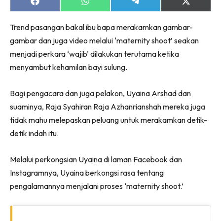
Share
Share
Share
Share
on
on
on
on
Facebook
WhatsApp
Telegram
X
Trend pasangan bakal ibu bapa merakamkan gambar-
(Twitter)
gambar dan juga video melalui ‘maternity shoot’ seakan
menjadi perkara ‘wajib’ dilakukan terutama ketika
menyambut kehamilan bayi sulung.
Bagi pengacara dan juga pelakon, Uyaina Arshad dan
suaminya, Raja Syahiran Raja Azhanrianshah mereka juga
tidak mahu melepaskan peluang untuk merakamkan detik-
detik indah itu.
Melalui perkongsian Uyaina di laman Facebook dan
Instagramnya, Uyaina berkongsi rasa tentang
pengalamannya menjalani proses ‘maternity shoot.’