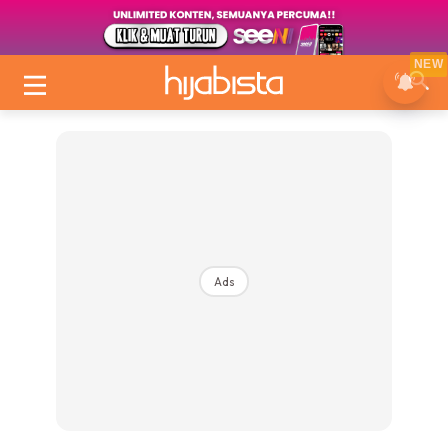
NEW
Ads