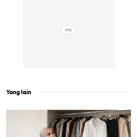
And thank you to my husband @rajasyahiranmy for all
the wonderful things & beautiful phases we get to share
together in this life, and hopefully in the hereafter too.
Ads
Semoga yang baik2 buat kita. Aamiinn!
Jom kita layan gambar-gambar comel bakal ibu ni!
Yang lain