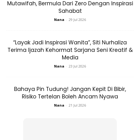
Mutawifah, Bermula Dari Zero Dengan Inspirasi
Ads
Sahabat
Nana
-
29 Jul 2026
“Layak Jadi Inspirasi Wanita”, Siti Nurhaliza
Terima Ijazah Kehormat Sarjana Seni Kreatif &
Media
Nana
-
23 Jul 2026
Bahaya Pin Tudung! Jangan Kepit Di Bibir,
Risiko Tertelan Boleh Ancam Nyawa
Nana
-
21 Jul 2026