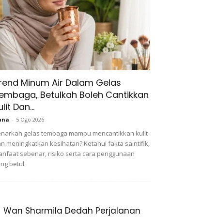
rend Minum Air Dalam Gelas
embaga, Betulkah Boleh Cantikkan
ulit Dan...
ana
-
5 Ogo 2026
narkah gelas tembaga mampu mencantikkan kulit
n meningkatkan kesihatan? Ketahui fakta saintifik,
nfaat sebenar, risiko serta cara penggunaan
ng betul.
Wan Sharmila Dedah Perjalanan