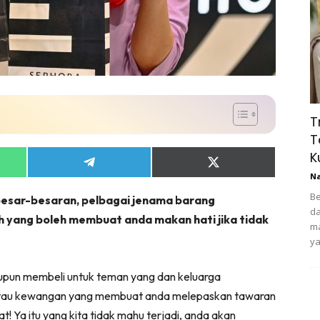
T
T
K
Share
Share
N
on
on
App
Telegram
X
Be
besar-besaran, pelbagai jenama barang
(Twitter)
da
 yang boleh membuat anda makan hati jika tidak
ma
ya
upun membeli untuk teman yang dan keluarga
atau kewangan yang membuat anda melepaskan tawaran
t! Ya itu yang kita tidak mahu terjadi, anda akan