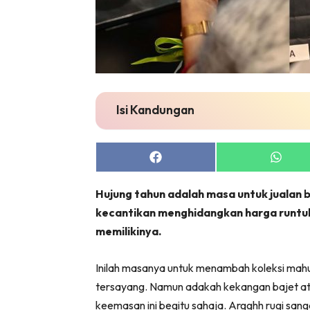
Isi Kandungan
Share
Share
on
on
Facebook
Whats
Hujung tahun adalah masa untuk jualan 
kecantikan menghidangkan harga runtuh
memilikinya.
Inilah masanya untuk menambah koleksi mah
tersayang. Namun adakah kekangan bajet 
keemasan ini begitu sahaja. Argghh rugi sanga