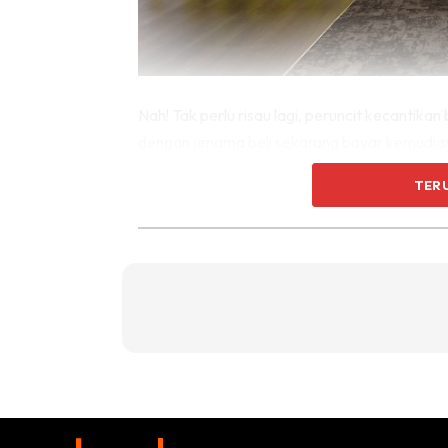
Nah! Tak perlu risau lagi, peruncit kecantika
dengan jenama beli sekarang bayar kemudia
penerimaan beli sekarang bayar kemudian di s
TER
di seluruh Malaysia.
Membeli dengan pelbagai ak
Setiap saat adalah pengalaman untuk diharg
sambil mengenang fikiran gembira sambil menc
dan abadi.