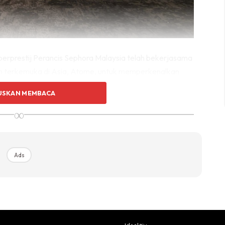
n berprestij Perancis Sephora Malaysia telah bekerjasama
n terkemuka di Asia, Atome, untuk memperkenalkan
eluruh laman web, aplikasi mudah alih dan 18 kedainya
USKAN MEMBACA
∞
tiviti
ai. Ia membolehkan kenangan kita berkumpul dan menari
Ads
ari keindahan dalam setiap saat setiap nostalgia, unik