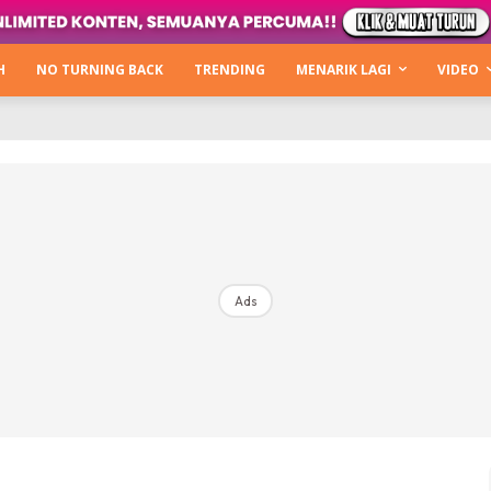
Kata Hijabista
ty Next Level
H
NO TURNING BACK
TRENDING
MENARIK LAGI
VIDEO
o Cantik
urning Back
Hijabista Show
The Hijabista Show 2022
The Hijabista Show 2021
irah2u The Power Of Giving
Ads
erita
Hub Ideaktiv