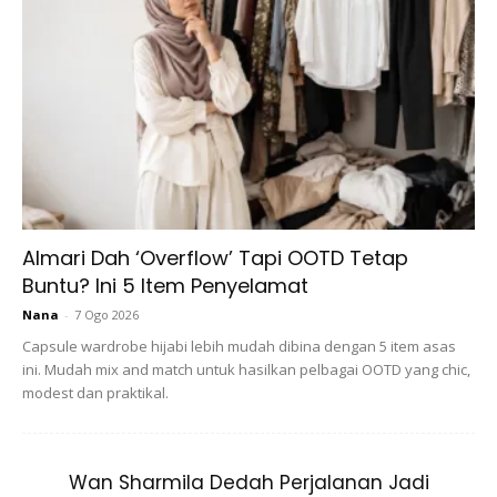
Almari Dah ‘Overflow’ Tapi OOTD Tetap
Buntu? Ini 5 Item Penyelamat
Nana
-
7 Ogo 2026
Capsule wardrobe hijabi lebih mudah dibina dengan 5 item asas
ini. Mudah mix and match untuk hasilkan pelbagai OOTD yang chic,
modest dan praktikal.
A Post Shared By Amira Lee 李恩慧 (@amiraannlee)
On
Ju
Wan Sharmila Dedah Perjalanan Jadi