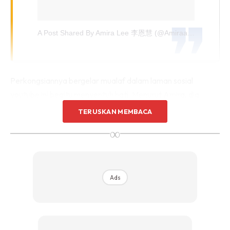
A Post Shared By Amira Lee 李恩慧 (@amiraannlee)
On
Au
Perkongsiannya bergelar mualaf dalam laman sosial
youtube ini begitu menyentuh hati. Menurut Amira, dia
mengenali arwah suaminya pada tahun 2009 dan
TERUSKAN MEMBACA
hubungan mereka jadi rapat hinggalah beberapa bulan
∞
menyuarakan hasrat untuk berkahwin.
Tak Boleh Tidur Malam
Ads
“Ketika itu saya bagi tahu dia, kalau
U
bukan Islam,
memang saya akan terus kata
yesss
. Namun saya beritahu
perlukan masa dan belajar untuk mendalami Islam supaya
boleh ikut untuk jadi seorang Muslim yang bagus atau tidak.