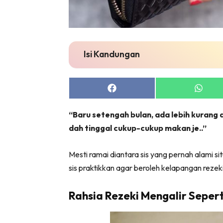
Isi Kandungan
Share
Share
on
on
Facebook
Whats
“Baru setengah bulan, ada lebih kurang d
dah tinggal cukup-cukup makan je..”
Mesti ramai diantara sis yang pernah alami s
sis praktikkan agar beroleh kelapangan rezek
Rahsia Rezeki Mengalir Seper