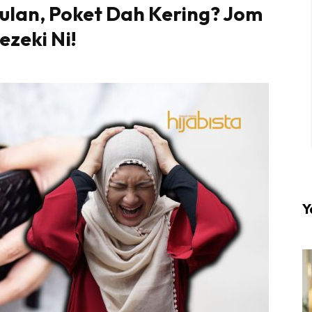
ulan, Poket Dah Kering? Jom
zeki Ni!
l #1 on top dengan fashion muslimah terkini di HIJA
Download sekarang di
KLIK DI SEENI
Y