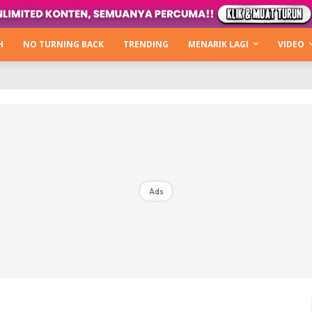
Kata Hijabista
ty Next Level
H
NO TURNING BACK
TRENDING
MENARIK LAGI
VIDEO
o Cantik
urning Back
Hijabista Show
The Hijabista Show 2022
The Hijabista Show 2021
irah2u The Power Of Giving
Ads
erita
Hub Ideaktiv