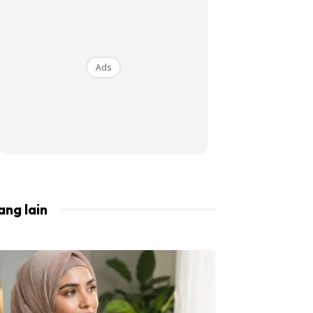
BISTA!
Ads
ang lain