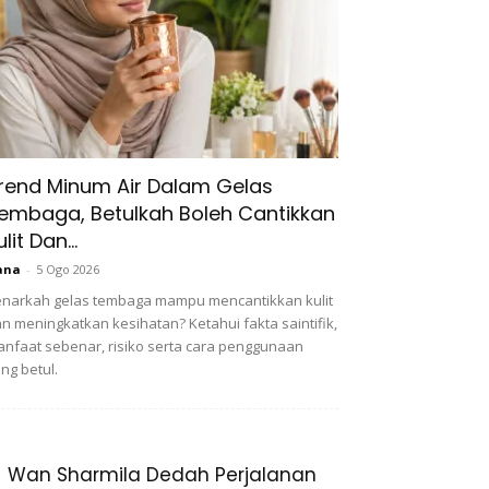
rend Minum Air Dalam Gelas
embaga, Betulkah Boleh Cantikkan
ulit Dan...
ana
-
5 Ogo 2026
narkah gelas tembaga mampu mencantikkan kulit
n meningkatkan kesihatan? Ketahui fakta saintifik,
nfaat sebenar, risiko serta cara penggunaan
ng betul.
Wan Sharmila Dedah Perjalanan