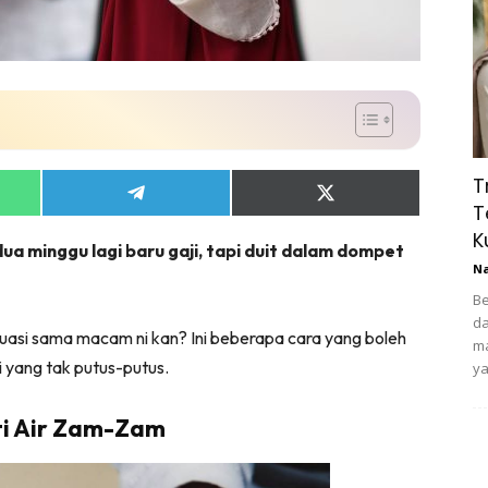
T
Share
Share
T
on
on
App
Telegram
X
K
ua minggu lagi baru gaji, tapi duit dalam dompet
(Twitter)
N
Be
da
ituasi sama macam ni kan? Ini beberapa cara yang boleh
ma
i yang tak putus-putus.
ya
ti Air Zam-Zam