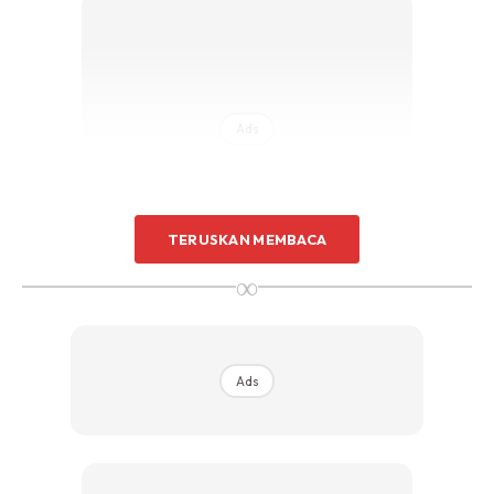
Ads
TERUSKAN MEMBACA
∞
Semoga Allah membimbing kita. Jom kita jadikan amalan
harian.
Ads
BACAAN DALAM SOLAT SUBUH