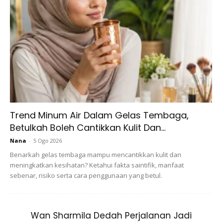
Ads
Trend Minum Air Dalam Gelas Tembaga,
BACAAN DALAM SOLAT ZOHOR & ASAR
Betulkah Boleh Cantikkan Kulit Dan...
Nana
-
5 Ogo 2026
Benarkah gelas tembaga mampu mencantikkan kulit dan
meningkatkan kesihatan? Ketahui fakta saintifik, manfaat
sebenar, risiko serta cara penggunaan yang betul.
Wan Sharmila Dedah Perjalanan Jadi