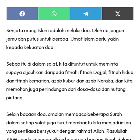
Share
Share
Share
Share
on
on
on
on
Facebook
WhatsApp
Telegram
X
Senjata orang Islam adalah melalui doa. Oleh itu jangan
(Twitter)
jemu dan putus untuk berdoa. Umat Islam perlu yakin
kepada kekuatan doa.
Sebab itu di dalam solat, kita dituntut untuk meminta
supaya dijauhkan daripada fitnah; fitnah Dajjal, fitnah hidup
dan fitnah kematian, azab kubur dan azab Neraka, dan kita
memohon juga perlindungan dari dosa-dosa dan hutang
piutang.
Selain bacaan doa, amalan membaca beberapa Surah
dalam setiap solat juga turut membantu kita menjadi insan
yang sentiasa bersyukur dengan rahmat Allah. Rasulullah
SAW sendiri mengamalkan beberapa bacaan Surah dalam