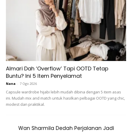
Almari Dah ‘Overflow’ Tapi OOTD Tetap
Buntu? Ini 5 Item Penyelamat
Nana
-
7 Ogo 2026
Capsule wardrobe hijabi lebih mudah dibina dengan 5 item asas
ini. Mudah mix and match untuk hasilkan pelbagai OOTD yang chic,
modest dan praktikal.
Wan Sharmila Dedah Perjalanan Jadi