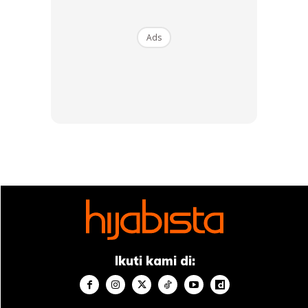
Ads
Bagi Razziah, tinggal dengan mentua itu
tidak salah sama sekali. Ini kerana setiap
manusia itu mempunyai matlamat dan
falsafah hidup mereka sendiri dan orang
lain tiada hak menentukan nilai mereka.
Ikuti kami di:
Jujur, sya banyak terima msg utk minta ‘pandangan’ tapi
jarang2 nak screenshoot utk share melainkan sya rasa