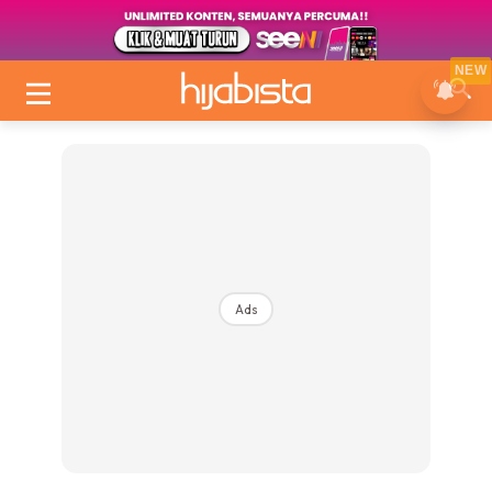
NEW
Ads