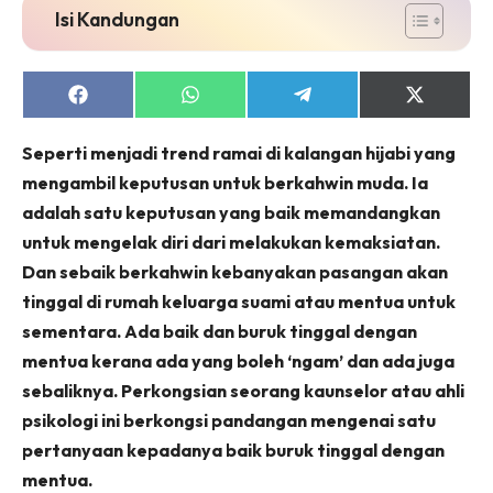
Isi Kandungan
Share
Share
Share
Share
on
on
on
on
Facebook
WhatsApp
Telegram
X
Seperti menjadi trend ramai di kalangan hijabi yang
(Twitter)
mengambil keputusan untuk berkahwin muda. Ia
adalah satu keputusan yang baik memandangkan
untuk mengelak diri dari melakukan kemaksiatan.
Dan sebaik berkahwin kebanyakan pasangan akan
tinggal di rumah keluarga suami atau mentua untuk
sementara. Ada baik dan buruk tinggal dengan
mentua kerana ada yang boleh ‘ngam’ dan ada juga
sebaliknya. Perkongsian seorang kaunselor atau ahli
psikologi ini berkongsi pandangan mengenai satu
pertanyaan kepadanya baik buruk tinggal dengan
mentua.