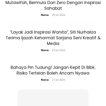
Mutawifah, Bermula Dari Zero Dengan Inspirasi
dengan daun-daun dari Syurga; dan dengan itu
Sahabat
derhakalah Adam kepada Tuhannya, lalu tersalah
Nana
-
29 Jul 2026
jalan (dari mencapai hajatnya).
(Surah Thaha, 121)
Pada hakikatnya, manusia akan mempunyai perasaan malu
“Layak Jadi Inspirasi Wanita”, Siti Nurhaliza
jika bahagian tertentu dipertontonkan kepada khalayak
Terima Ijazah Kehormat Sarjana Seni Kreatif &
Media
ramai. Sebab itu, menutup aurat amat berkait rapat dalam
cerminan keperibadian seseorang. Bahkan ia berkait rapat
Nana
-
23 Jul 2026
kepada maruah dirI. Ini kerana jika tercemar maruah diri
maka hilang harga diri insan tersebut.
Bahaya Pin Tudung! Jangan Kepit Di Bibir,
Risiko Tertelan Boleh Ancam Nyawa
Nana
-
21 Jul 2026
Ads