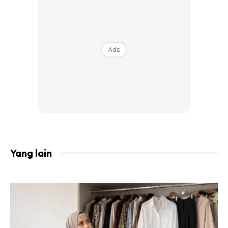
Maksudnya:
Wahai anak-anak Adam, Sesungguhnya
Kami telah menurunkan kepada kamu (bahan-bahan
untuk) pakaian menutup aurat kamu, dan pakaian
perhiasan; dan pakaian yang berupa taqwa itulah
Ads
yang sebaik-baiknya.
(Surah Al-A’raf: 26)
Yang lain