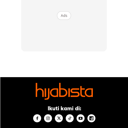
Ads
Adakah haram bagi seorang wanita
memakai seluar jeans atau mana-
mana jenis seluar yang lain?
Untuk menjawab persoalan ini, adalah lebih baik kita
melihat asal-usul dan sejarah ringkas berkenaan isu ini.
Melihat kepada ringkasan fakta sejarah terdahulu, seluar
panjang merupakan pakaian yang dipakai oleh para
pendekar wanita ketika bertempur pada zaman kekuasaan
Ikuti kami di:
Greek.
Sebuah artifak yang dijumpai dan dipercayai dibina pada