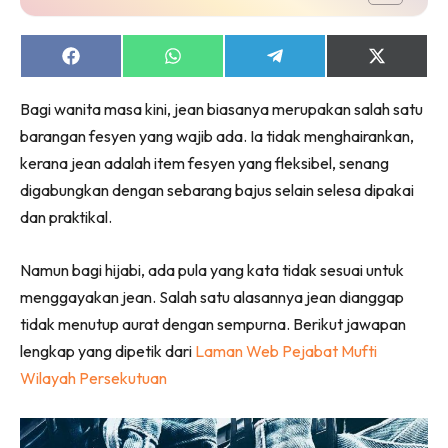
Share
Share
Share
Share
on
on
on
on
Facebook
WhatsApp
Telegram
X
Bagi wanita masa kini, jean biasanya merupakan salah satu
(Twitter)
barangan fesyen yang wajib ada. Ia tidak menghairankan,
kerana jean adalah item fesyen yang fleksibel, senang
digabungkan dengan sebarang bajus selain selesa dipakai
dan praktikal.
Namun bagi hijabi, ada pula yang kata tidak sesuai untuk
menggayakan jean. Salah satu alasannya jean dianggap
tidak menutup aurat dengan sempurna. Berikut jawapan
lengkap yang dipetik dari
Laman Web Pejabat Mufti
Wilayah Persekutuan