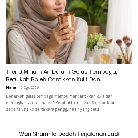
Ads
Trend Minum Air Dalam Gelas Tembaga,
Ini adalah tanda biasa tidur berlebihan, yang disebabkan
Betulkah Boleh Cantikkan Kulit Dan...
oleh neurotransmitter yang tidak berfungsi. Terlalu banyak
Nana
-
5 Ogo 2026
tidur biasanya membawa sakit kepala jenis ketegangan.
Benarkah gelas tembaga mampu mencantikkan kulit dan
Lebih-lebih lagi, jika anda berdengkur, lebih cenderung
meningkatkan kesihatan? Ketahui fakta saintifik, manfaat
untuk bangun dengan sakit kepala.
sebenar, risiko serta cara penggunaan yang betul.
3. Keadaan kronik anda mungkin
Wan Sharmila Dedah Perjalanan Jadi