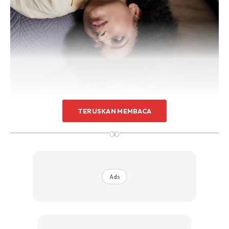
TERUSKAN MEMBACA
∞
Anehnya, mendapat banyak tidur tidak akan membuatkan
anda berasa segar dan bertenaga. Sebaliknya, anda akan
Ads
mengalami keletihan dan tidak mahu melakukan apa-apa.
Jumlah tidur yang disyorkan adalah antara 7-9 jam untuk
orang dewasa. Jika anda tidur lebih daripada itu, otak anda
berasa berkabus, menyebabkan anda tidak dapat fokus.