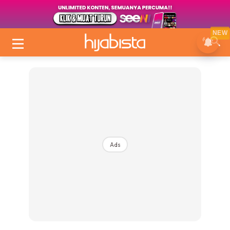
NEW
Ads