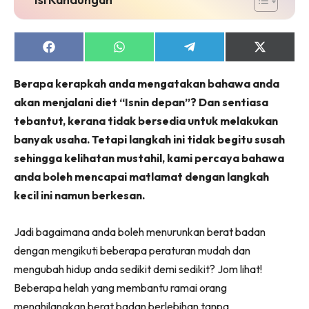
Share
Share
Share
Share
on
on
on
on
Facebook
WhatsApp
Telegram
X
Berapa kerapkah anda mengatakan bahawa anda
(Twitter)
akan menjalani diet “Isnin depan”? Dan sentiasa
tebantut, kerana tidak bersedia untuk melakukan
banyak usaha. Tetapi langkah ini tidak begitu susah
sehingga kelihatan mustahil, kami percaya bahawa
anda boleh mencapai matlamat dengan langkah
kecil ini namun berkesan.
Jadi bagaimana anda boleh menurunkan berat badan
dengan mengikuti beberapa peraturan mudah dan
mengubah hidup anda sedikit demi sedikit? Jom lihat!
Beberapa helah yang membantu ramai orang
menghilangkan berat badan berlebihan tanpa