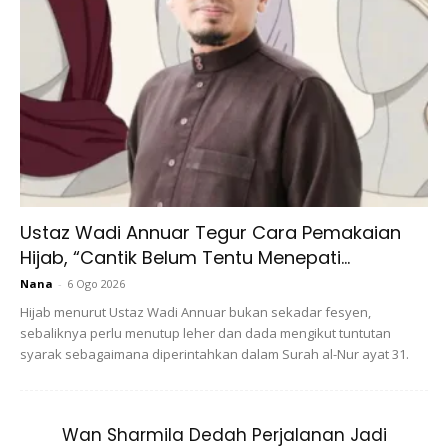
Ustaz Wadi Annuar Tegur Cara Pemakaian
Tukang masak membezakan antara 5 rasa: manis, masam,
Hijab, “Cantik Belum Tentu Menepati...
pahit, masin, dan umami. Umami adalah rasa ringan yang
Nana
-
6 Ogo 2026
terdapat dalam kicap, brokoli, cendawan dan walnut.
Hijab menurut Ustaz Wadi Annuar bukan sekadar fesyen,
Dikatakan bahawa ia mempunyai pengaruh tertentu pada
sebaliknya perlu menutup leher dan dada mengikut tuntutan
reseptor otak kita dan membantu kita berasa kenyang lebih
syarak sebagaimana diperintahkan dalam Surah al-Nur ayat 31.
cepat. Tambah sedikit kicap ke dalam hidangan anda,
tetapi jangan lupa terdapat sejumlah besar garam di
dalamnya, jadi jangan terlalu jauh.
Wan Sharmila Dedah Perjalanan Jadi