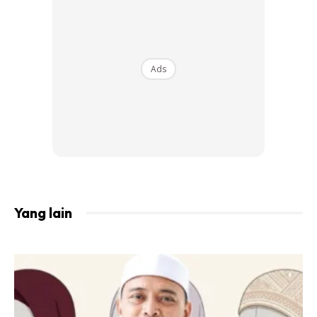
Adakah anda menonton siri TV? Lakukan beberapa tekan
tubi atau squat! Adakah anda menggosok gigi anda?
Lakukan beberapa lunges.
Ads
Jurulatih kecergasan mengesyorkan agar kita menjadi aktif
selepas setiap hidangan: ia meningkatkan proses
penghadaman dan membakar kalori yang berlebihan.
Jangan duduk sejurus selepas makan tengah hari dan
jangan tidur selepas makan malam. Berjalan kaki selama 10
minit dan selepas 20-30 minit, anda boleh melakukan
beberapa senaman.
Yang lain
2. Guna umami