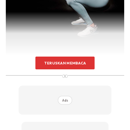
TERUSKAN MEMBACA
∞
Peraturan penurunan berat badan utama adalah mudah,
Ads
anda perlu membakar lebih banyak kalori daripada yang
anda makan. Senaman fizikal boleh membantu, tetapi anda
sering memutuskan untuk tinggal di rumah kerana anda
agak malas. Aktif pada siang hari dan antara tugas harian.