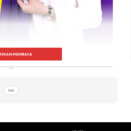
USKAN MEMBACA
∞
eh memeningkan kepala, bukan? Jika mahu beli satu
Ads
i keterlaluan dan boleh juga jadi membazir.
nkan dengan hampir semua warna baju?
digayakan dengan hampir semua warna baju.