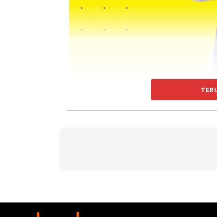
TER
Terlalu banyak pilihan warna tudung pun bol
tudung untuk setiap warna baju pula boleh jad
Mahu cari warna tudung yang senang dipada
Saya kongsikan 5 warna tudung yang mudah 