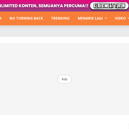
Kata Hijabista
ty Next Level
H
NO TURNING BACK
TRENDING
MENARIK LAGI
VIDEO
o Cantik
urning Back
Hijabista Show
The Hijabista Show 2022
The Hijabista Show 2021
irah2u The Power Of Giving
Ads
erita
Hub Ideaktiv