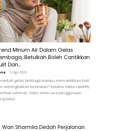
rend Minum Air Dalam Gelas
embaga, Betulkah Boleh Cantikkan
ulit Dan...
ana
-
5 Ogo 2026
narkah gelas tembaga mampu mencantikkan kulit
n meningkatkan kesihatan? Ketahui fakta saintifik,
nfaat sebenar, risiko serta cara penggunaan
ng betul.
Wan Sharmila Dedah Perjalanan