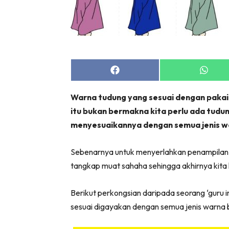
Share
Share
on
on
Facebook
Whats
Warna tudung yang sesuai dengan pakai
itu bukan bermakna kita perlu ada tud
menyesuaikannya dengan semua jenis wa
Sebenarnya untuk menyerlahkan penampilan, ki
tangkap muat sahaha sehingga akhirnya kita k
Berikut perkongsian daripada seorang ‘guru 
sesuai digayakan dengan semua jenis warna 