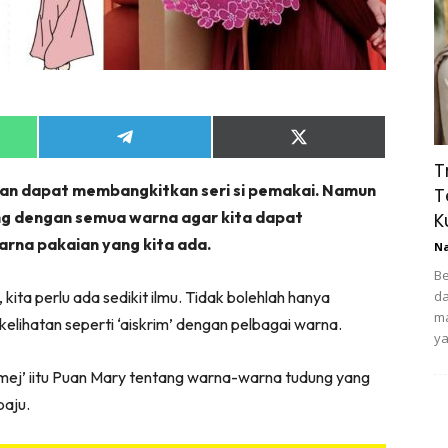
Share
Share
on
on
T
App
Telegram
X
an dapat membangkitkan seri si pemakai. Namun
(Twitter)
T
ung dengan semua warna agar kita dapat
K
rna pakaian yang kita ada.
N
Be
ta perlu ada sedikit ilmu. Tidak bolehlah hanya
da
ma
elihatan seperti ‘aiskrim’ dengan pelbagai warna.
ya
imej’ iitu Puan Mary tentang warna-warna tudung yang
baju.