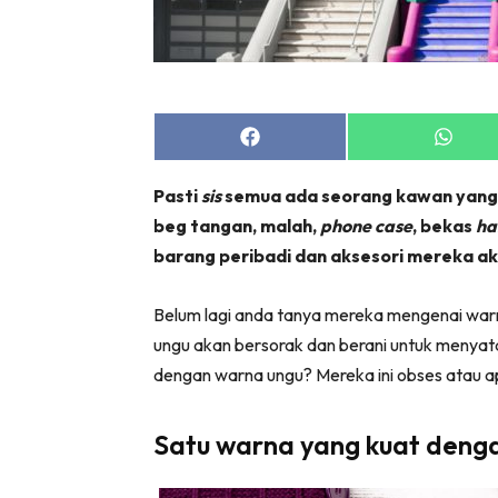
Share
Share
on
on
Facebook
Whats
Pasti
sis
semua ada seorang kawan yang 
beg tangan, malah,
phone case
, bekas
ha
barang peribadi dan aksesori mereka a
Belum lagi anda tanya mereka mengenai wa
ungu akan bersorak dan berani untuk menyat
dengan warna ungu? Mereka ini obses atau 
Satu warna yang kuat deng