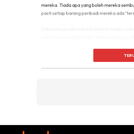
mereka. Tiada apa yang boleh mereka sembu
pasti setiap barang peribadi mereka ada ‘ters
Sebenarnya ada maksud tersirat melalui war
warna yang sangat ‘kuat’. Warna ungu juga 
kebijaksanaan, kreativiti, kuasa, cita-cita,
magis, kemewahan, keamanan, kebangaan, da
TER
warna ungu menunjukkan bahawa ia dapat man