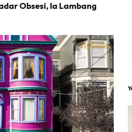
adar Obsesi, Ia Lambang
l #1 on top dengan fashion muslimah terkini di HIJA
Download sekarang di
KLIK DI SEENI
Y