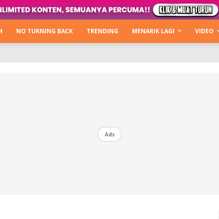
Kata Hijabista
ty Next Level
H
NO TURNING BACK
TRENDING
MENARIK LAGI
VIDEO
o Cantik
urning Back
Hijabista Show
The Hijabista Show 2022
The Hijabista Show 2021
irah2u The Power Of Giving
Ads
erita
Hub Ideaktiv