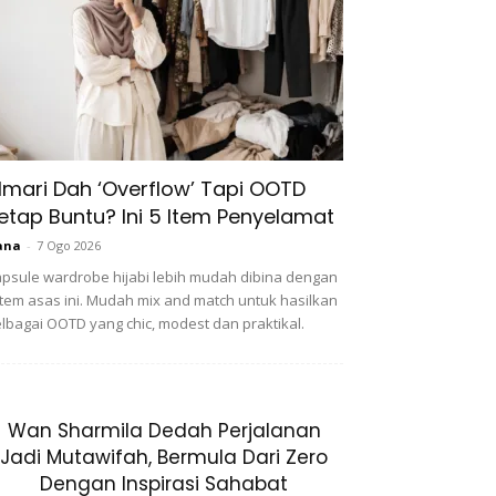
lmari Dah ‘Overflow’ Tapi OOTD
etap Buntu? Ini 5 Item Penyelamat
ana
-
7 Ogo 2026
psule wardrobe hijabi lebih mudah dibina dengan
item asas ini. Mudah mix and match untuk hasilkan
lbagai OOTD yang chic, modest dan praktikal.
Wan Sharmila Dedah Perjalanan
Jadi Mutawifah, Bermula Dari Zero
Dengan Inspirasi Sahabat