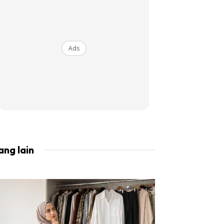
BISTA!
Ads
ang lain