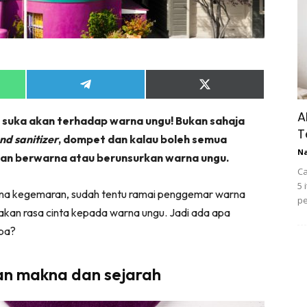
Share
Share
on
on
App
Telegram
X
A
suka akan terhadap warna ungu! Bukan sahaja
(Twitter)
T
nd sanitizer
, dompet dan kalau boleh semua
N
kan berwarna atau berunsurkan warna ungu.
Ca
5 
rna kegemaran, sudah tentu ramai penggemar warna
pe
akan rasa cinta kepada warna ungu. Jadi ada apa
apa?
an makna dan sejarah