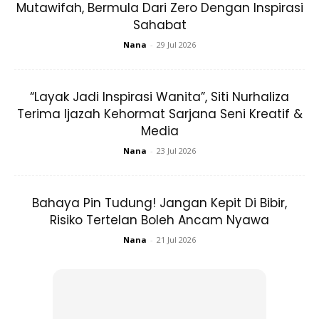
Mutawifah, Bermula Dari Zero Dengan Inspirasi
Sahabat
Nana
-
29 Jul 2026
“Layak Jadi Inspirasi Wanita”, Siti Nurhaliza
Terima Ijazah Kehormat Sarjana Seni Kreatif &
Media
Nana
-
23 Jul 2026
2. Paste tomyam jenama nang fah – BELI
DI SINI
Bahaya Pin Tudung! Jangan Kepit Di Bibir,
Risiko Tertelan Boleh Ancam Nyawa
Nana
-
21 Jul 2026
Ads