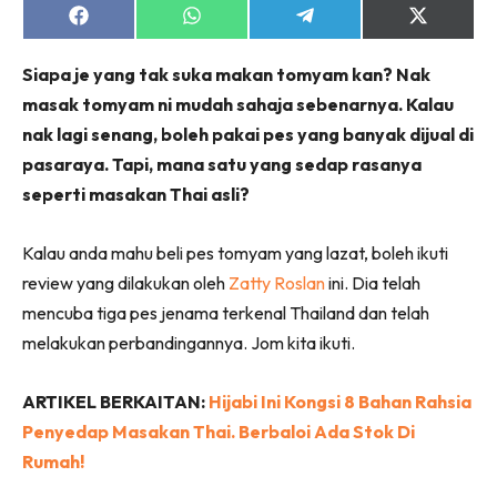
Share
Share
Share
Share
on
on
on
on
Facebook
WhatsApp
Telegram
X
Siapa je yang tak suka makan tomyam kan? Nak
(Twitter)
masak tomyam ni mudah sahaja sebenarnya. Kalau
nak lagi senang, boleh pakai pes yang banyak dijual di
pasaraya. Tapi, mana satu yang sedap rasanya
seperti masakan Thai asli?
Kalau anda mahu beli pes tomyam yang lazat, boleh ikuti
review yang dilakukan oleh
Zatty Roslan
ini. Dia telah
mencuba tiga pes jenama terkenal Thailand dan telah
melakukan perbandingannya. Jom kita ikuti.
ARTIKEL BERKAITAN:
Hijabi Ini Kongsi 8 Bahan Rahsia
Penyedap Masakan Thai. Berbaloi Ada Stok Di
Rumah!