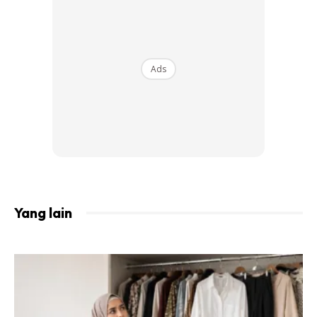
Ads
Ads
Yang lain
1. Yang tulisan Thailand tu paling sedap – BELI
DI SINI
Yang ni tahun lepas sis try cari kat Padang Besar
memang payah jumpa. Diorang susun bahagian dalam