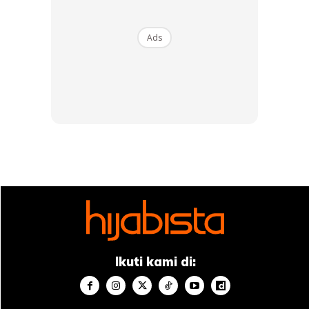
Ads
Perhatikan bulat kecik tu. Yang ni kedua sedap. Harga dia
murah sikit dari tulisan Thai tadi. Cara masak pUn sama.
Letak semua tak yah adjust apa.
Tapi korang try la letak susu cair dalam tomyam. Sedap
dan boleh kurangkan masam dia sikit kalau korang letak
banyak paste dia jd masam.. Untuk yang tak berapa suka
masam macam sis, boleh letak susu cair.
Ikuti kami di: