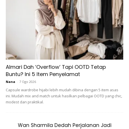
kedai. Sis cari satu kedai ke satu kedai & ada 2 botol je.
Dia mahal sikit dr dua jenama botol yang lain tu.
Cara masak dia senang. Letak air, letak paste, letak
segala isi-isi tomyam. Tak perlu nak letak garam gula
serai bagai tu. Tapi kalau paste korang letak sikit, letak la
semua tu.. Tapi sis masak tak letak pon. Letak paste je
banyak-banyak.. Baru tomyam pekat memikat!
Almari Dah ‘Overflow’ Tapi OOTD Tetap
Buntu? Ini 5 Item Penyelamat
Nana
-
7 Ogo 2026
Capsule wardrobe hijabi lebih mudah dibina dengan 5 item asas
ini. Mudah mix and match untuk hasilkan pelbagai OOTD yang chic,
modest dan praktikal.
Wan Sharmila Dedah Perjalanan Jadi