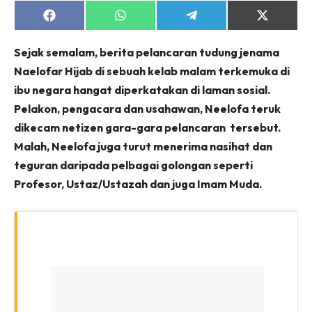
Share
Share
Share
Share
on
on
on
on
Facebook
WhatsApp
Telegram
X
Sejak semalam, berita pelancaran tudung jenama
(Twitter)
Naelofar Hijab di sebuah kelab malam terkemuka di
ibu negara hangat diperkatakan di laman sosial.
Pelakon, pengacara dan usahawan, Neelofa teruk
dikecam netizen gara-gara pelancaran tersebut.
Malah, Neelofa juga turut menerima nasihat dan
teguran daripada pelbagai golongan seperti
Profesor, Ustaz/Ustazah dan juga Imam Muda.