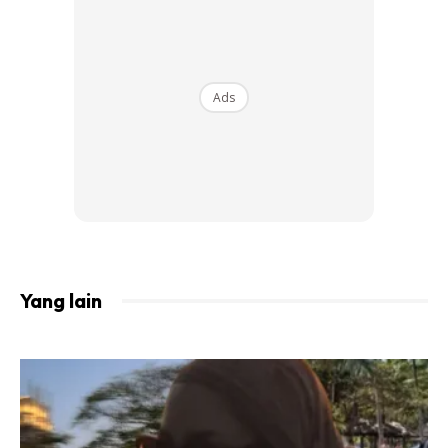
Ads
Yang lain
A Post Shared By Noor Neelofa Mohd Noor (@neelofa)
O