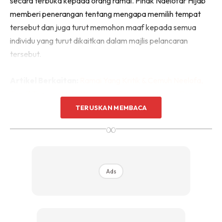
secara terbuka kepada orang ramai. Pihak Naelofar Hijab
memberi penerangan tentang mengapa memilih tempat
tersebut dan juga turut memohon maaf kepada semua
individu yang turut dikaitkan dalam majlis pelancaran
tersebut.
Artikel Berkaitan:
Ramai Yang Kritik & Cemuh Neelofa,
Tapi 7 Teguran Mufti Wilayah Ini Tak Ubah Macam Bapa
Didik Anak
TERUSKAN MEMBACA
∞
Ads
Ads