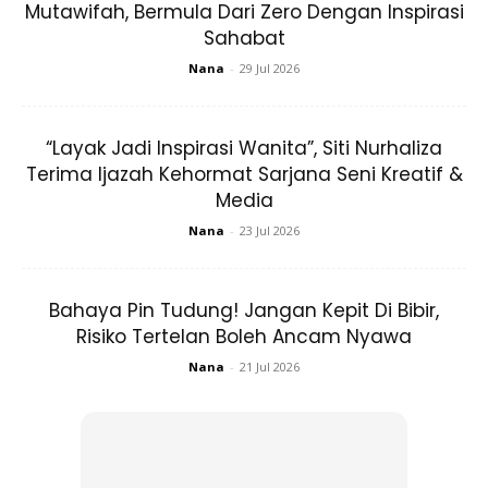
Mutawifah, Bermula Dari Zero Dengan Inspirasi
berlangsungnya majlis. Akses ke bar dan kelab lain juga
Sahabat
ditutup dan merokok adalah dilarang sama
Nana
-
29 Jul 2026
sekali sepanjang majlis tersebut. Kami juga mendapatkan
katerer luar untuk menyajikan makanan halal. Semua
perkasas termasuklah sudu, garfu dan gelas yang
“Layak Jadi Inspirasi Wanita”, Siti Nurhaliza
digunakan oleh para tetamu juga disediakan oleh katerer
Terima Ijazah Kehormat Sarjana Seni Kreatif &
tersebut.
Media
Nana
-
23 Jul 2026
Bahaya Pin Tudung! Jangan Kepit Di Bibir,
Risiko Tertelan Boleh Ancam Nyawa
Nana
-
21 Jul 2026
Ads