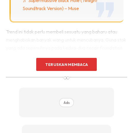
♬ Supermassive Black Hole (Twilight
Soundtrack Version) – Muse
Trend ini tidak perlu membeli sesuatu yang baharu atau
menghabiskan banyak wang untuk mencubanya. Guna stok
yang ada sepenuhnya pada kedua-dua cecair foundation
dan highlighter, adunkan dengan kombinasi berbeza untuk
mencari perkara yang paling anda suka.
TERUSKAN MEMBACA
∞
Beberapa petua juru solek: Jika anda ingin mencipta
‘vampire skin’, anda memerlukan beberapa produk
yang mungkin sudah dimiliki.
Ads