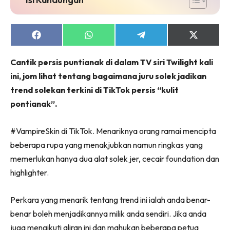
Share
Share
Share
Share
on
on
on
on
Facebook
WhatsApp
Telegram
X
Cantik persis puntianak di dalam TV siri Twilight kali
(Twitter)
ini, jom lihat tentang bagaimana juru solek jadikan
trend solekan terkini di TikTok persis “kulit
pontianak”.
#VampireSkin di TikTok. Menariknya orang ramai mencipta
beberapa rupa yang menakjubkan namun ringkas yang
memerlukan hanya dua alat solek jer, cecair foundation dan
highlighter.
Perkara yang menarik tentang trend ini ialah anda benar-
benar boleh menjadikannya milik anda sendiri. Jika anda
juga mengikuti aliran ini dan mahukan beberapa petua