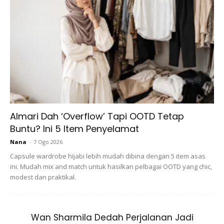
Peh tetibe rasa kacak!
Produk Terbaik untuk Mencipta Kulit
Vampire
Fenty Beauty Pro Filt’r Hydrating Longwear
Foundation
Almari Dah ‘Overflow’ Tapi OOTD Tetap
Buntu? Ini 5 Item Penyelamat
Nana
-
7 Ogo 2026
Capsule wardrobe hijabi lebih mudah dibina dengan 5 item asas
ini. Mudah mix and match untuk hasilkan pelbagai OOTD yang chic,
modest dan praktikal.
Wan Sharmila Dedah Perjalanan Jadi