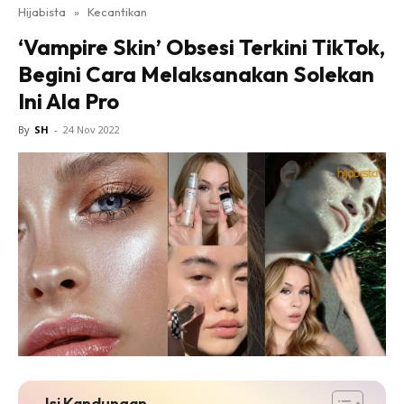
Hijabista
»
Kecantikan
‘Vampire Skin’ Obsesi Terkini TikTok,
Begini Cara Melaksanakan Solekan
Ini Ala Pro
By
SH
-
24 Nov 2022
Isi Kandungan