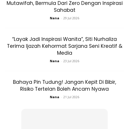
Mutawifah, Bermula Dari Zero Dengan Inspirasi
Sahabat
Nana
-
29 Jul 2026
“Layak Jadi Inspirasi Wanita”, Siti Nurhaliza
Terima Ijazah Kehormat Sarjana Seni Kreatif &
Media
Seperti yang dinyatakan di atas, juru solek mengesyorkan
Nana
-
23 Jul 2026
menonjolkan titik tinggi muka anda dengan pemantul
berkilauan halus seperti ini. Pasti anda pernah melihat
beberapa pengamal kecantikan di TikTok mencampur
Bahaya Pin Tudung! Jangan Kepit Di Bibir,
sedikit highlighter dengan asas formula cecair. Hasilnya
Risiko Tertelan Boleh Ancam Nyawa
sangat fenomenal.
Nana
-
21 Jul 2026