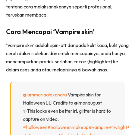
tentang cara melaksanakannya seperti profesional,
teruskan membaca.
Cara Mencapai ‘Vampire skin’
‘Vampire skin’ adalah spin-off daripada kulit kaca, kulit yang
cerah dalam solekan dan untuk mencapainya, anda hanya
mencampurkan produk serlahan cecair (highlighter) ke
dalam asas anda atau melapisinya di bawah asas.
@iammariaalexandra
Vampire skin for
Halloween 🧛‍♀️ Credits to @imonaugust
✨This looks even better irl, glitter is hard to
capture on video.
#halloween
#halloweenmakeup
#vampire
#twilight
#m