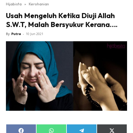
Hijabista
»
Kerohanian
Usah Mengeluh Ketika Diuji Allah
S.W.T, Malah Bersyukur Kerana….
By
Putra
-
10 Jun 2021
Share
Share
Share
Share