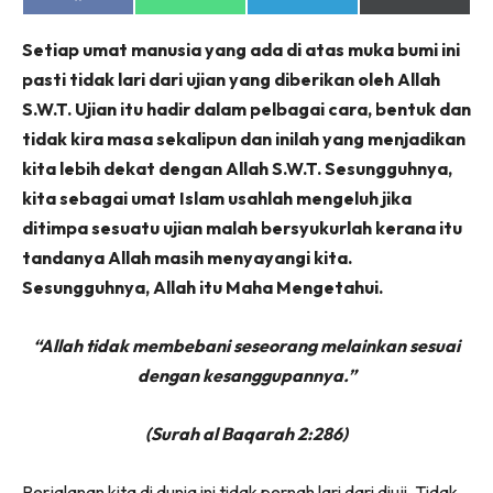
on
on
on
on
Facebook
WhatsApp
Telegram
X
Setiap umat manusia yang ada di atas muka bumi ini
(Twitter)
pasti tidak lari dari ujian yang diberikan oleh Allah
S.W.T. Ujian itu hadir dalam pelbagai cara, bentuk dan
tidak kira masa sekalipun dan inilah yang menjadikan
kita lebih dekat dengan Allah S.W.T. Sesungguhnya,
kita sebagai umat Islam usahlah mengeluh jika
ditimpa sesuatu ujian malah bersyukurlah kerana itu
tandanya Allah masih menyayangi kita.
Sesungguhnya, Allah itu Maha Mengetahui.
“Allah tidak membebani seseorang melainkan sesuai
dengan kesanggupannya.”
(Surah al Baqarah 2:286)
Perjalanan kita di dunia ini tidak pernah lari dari diuji. Tidak