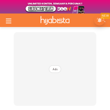
NEW
Ads