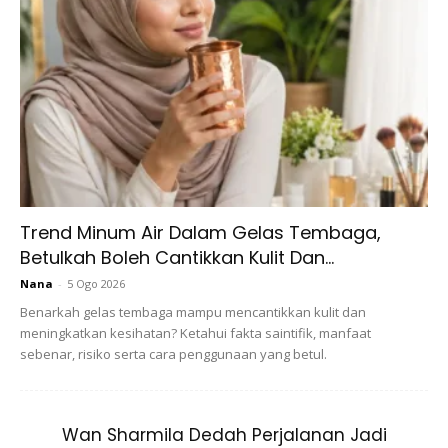
Ads
Sumber:
Tafsirq
Trend Minum Air Dalam Gelas Tembaga,
Selain itu juga, ujian diberikan untuk menghapuskan segala
Betulkah Boleh Cantikkan Kulit Dan...
dosa-dosa yang dilakukan sama ada dosa besar mahupun
Nana
-
5 Ogo 2026
dosa kecil.
Benarkah gelas tembaga mampu mencantikkan kulit dan
meningkatkan kesihatan? Ketahui fakta saintifik, manfaat
Seperti mana yang pernah diriwayatkan oleh Saidatina
sebenar, risiko serta cara penggunaan yang betul.
‘Aisyah radhiyallahu ‘anha dari hadis Rasulullah S.A.W:
Wan Sharmila Dedah Perjalanan Jadi