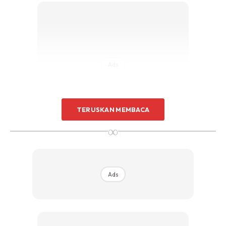
Ads
TERUSKAN MEMBACA
∞
Apakah hikmah di sebalik setiap ujian yang
diturunkan?
Ads
Allah S.W.T menurunkan ujian kepada hamba-hambanya
untuk mengetahui siapakah yang benar-benar mempunyai
tahap kesabaran yang tinggi dan redha dengan ujian yang