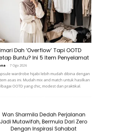
lmari Dah ‘Overflow’ Tapi OOTD
etap Buntu? Ini 5 Item Penyelamat
ana
-
7 Ogo 2026
psule wardrobe hijabi lebih mudah dibina dengan
item asas ini. Mudah mix and match untuk hasilkan
lbagai OOTD yang chic, modest dan praktikal.
Wan Sharmila Dedah Perjalanan
Jadi Mutawifah, Bermula Dari Zero
Dengan Inspirasi Sahabat