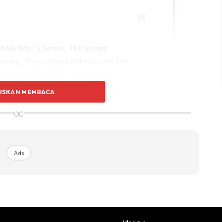
d My Kids To School.. The Second
Morning.. Konon Mcm I Woke Up Like This..
al Apam Balik ???? . My Skincare
g Product @slende.fit .
USKAN MEMBACA
#tudungasalboleh #taikmataponadalagi
∞
urestbyfaezahelai #slimmingproduct
r #faezahelai #motherof2 #lovelovelove
Ads
zahelai) On
Oct 29, 2018 At 8:50pm PDT