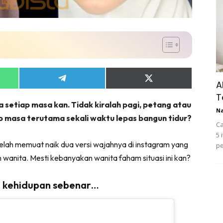
Share
Share
A
on
on
T
App
Telegram
X
a setiap masa kan. Tidak kiralah pagi, petang atau
(Twitter)
N
p masa terutama sekali waktu lepas bangun tidur?
Ca
5 
 telah memuat naik dua versi wajahnya di instagram yang
pe
wanita. Mesti kebanyakan wanita faham situasi ini kan?
n kehidupan sebenar…