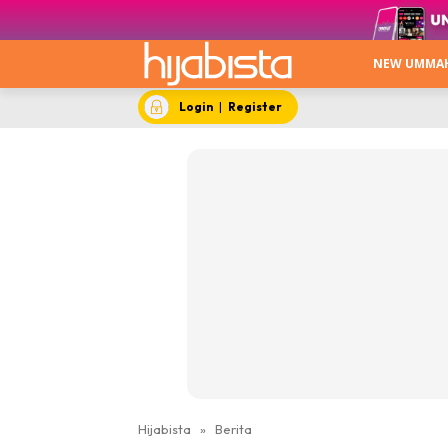
Apa 
Beau
NEW UMMA
Video
Me S
Login
|
Register
No T
The 
Tazk
Hantar C
Hijabista
»
Berita