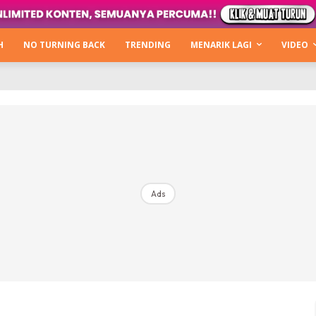
Kata Hijabista
ty Next Level
H
NO TURNING BACK
TRENDING
MENARIK LAGI
VIDEO
o Cantik
urning Back
Hijabista Show
The Hijabista Show 2022
The Hijabista Show 2021
irah2u The Power Of Giving
Ads
erita
Hub Ideaktiv