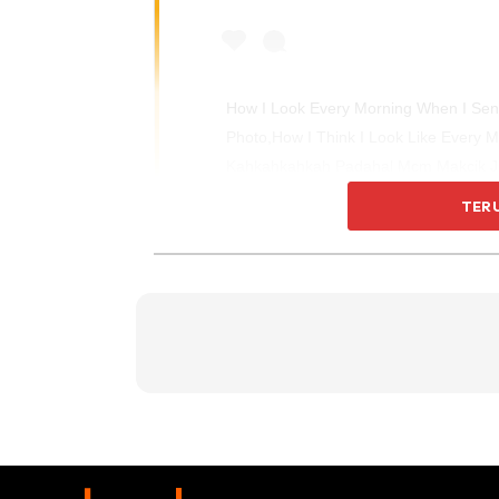
How I Look Every Morning When I Sen
Photo,how I Think I Look Like Every 
Kahkahkahkah Padahal Mcm Makcik Ju
@officialpurestbyfaezahelai . Slimmin
TER
#kalauzoomgambarnampakairliurbasi 
#postdalamiggambartipu #skincare #p
#slendefitbyfaezahelai #beautyblogge
#feelingblessed #alhamdulillah
A Post Shared By
Faezahelai
(@fae