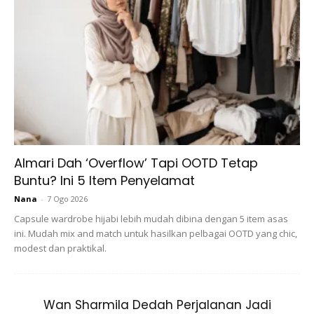
A Post Shared By Syida Melvin ? (@syidamelvin)
On
Jan 
Almari Dah ‘Overflow’ Tapi OOTD Tetap
Buntu? Ini 5 Item Penyelamat
Nana
-
7 Ogo 2026
Majlis yang diraikan cukup meriah dengan kehadiran sanak
Capsule wardrobe hijabi lebih mudah dibina dengan 5 item asas
saudara ini dilangsungkan di Dewan Utama, Kampus
ini. Mudah mix and match untuk hasilkan pelbagai OOTD yang chic,
Kejuruteraan Universiti Sains Malaysia (USM), Nibong Tebal,
modest dan praktikal.
Pulau Pinang malam semlam.
Syida yang baru berusia 22 turut bersyukur kerana majlis
Wan Sharmila Dedah Perjalanan Jadi