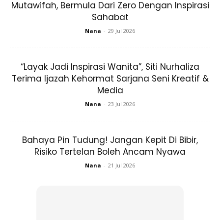
dirancang berjalan lancar dan turut bersedia memikul
Mutawifah, Bermula Dari Zero Dengan Inspirasi
tanggungjawab sebagai isteri.
Sahabat
Nana
-
29 Jul 2026
“Layak Jadi Inspirasi Wanita”, Siti Nurhaliza
Terima Ijazah Kehormat Sarjana Seni Kreatif &
Media
Nana
-
23 Jul 2026
Bahaya Pin Tudung! Jangan Kepit Di Bibir,
Risiko Tertelan Boleh Ancam Nyawa
Nana
-
21 Jul 2026
View this post on Instagram