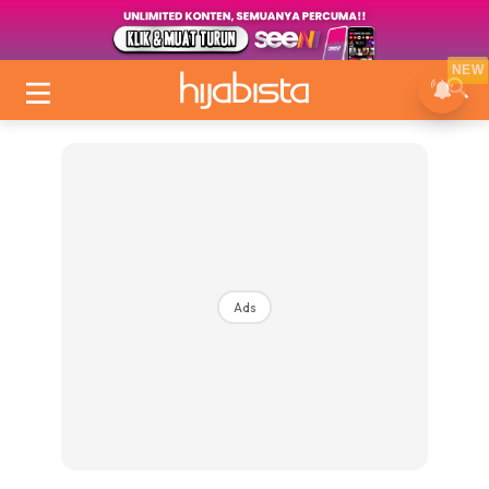
NEW
Ads