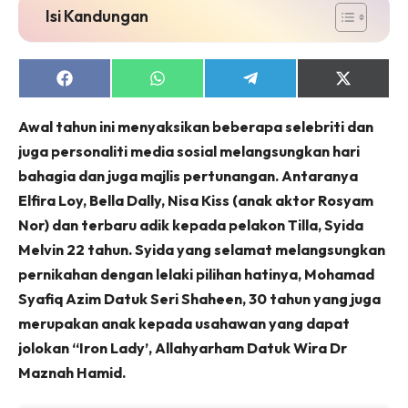
Isi Kandungan
Share
Share
Share
Share
on
on
on
on
Facebook
WhatsApp
Telegram
X
Awal tahun ini menyaksikan beberapa selebriti dan
(Twitter)
juga personaliti media sosial melangsungkan hari
bahagia dan juga majlis pertunangan. Antaranya
Elfira Loy, Bella Dally, Nisa Kiss (anak aktor Rosyam
Nor) dan terbaru adik kepada pelakon Tilla, Syida
Melvin 22 tahun. Syida yang selamat melangsungkan
pernikahan dengan lelaki pilihan hatinya, Mohamad
Syafiq Azim Datuk Seri Shaheen, 30 tahun yang juga
merupakan anak kepada usahawan yang dapat
jolokan “Iron Lady’, Allahyarham Datuk Wira Dr
Maznah Hamid.