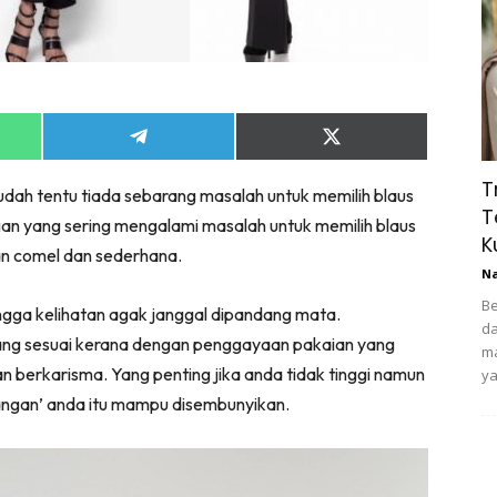
Share
Share
on
on
App
Telegram
X
T
sudah tentu tiada sebarang masalah untuk memilih blaus
(Twitter)
T
n yang sering mengalami masalah untuk memilih blaus
K
ian comel dan sederhana.
N
Be
ingga kelihatan agak janggal dipandang mata.
da
ang sesuai kerana dengan penggayaan pakaian yang
ma
 berkarisma. Yang penting jika anda tidak tinggi namun
ya
rangan’ anda itu mampu disembunyikan.