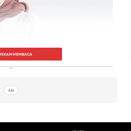
USKAN MEMBACA
∞
Ads