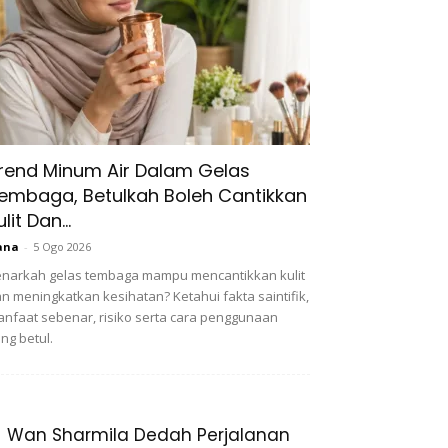
rend Minum Air Dalam Gelas
embaga, Betulkah Boleh Cantikkan
ulit Dan...
ana
-
5 Ogo 2026
narkah gelas tembaga mampu mencantikkan kulit
n meningkatkan kesihatan? Ketahui fakta saintifik,
nfaat sebenar, risiko serta cara penggunaan
ng betul.
Wan Sharmila Dedah Perjalanan