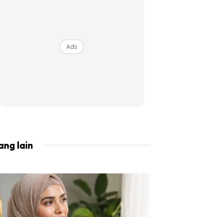
BISTA!
Ads
ang lain