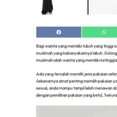
Share
Share
on
on
Facebook
Whats
Bagi wanita yang memiliki tubuh yang tinggi 
muslimah yang kebanyakannya labuh. Golonga
muslimah ialah wanita yang memiliki ketingg
Ada yang tersalah memilih jenis pakaian seh
Sebenarnya amat penting memilih pakaian y
sesuai, anda mampu tampil lebih menawan dan
dengan pemilihan pakaian yang betul, ‘keku