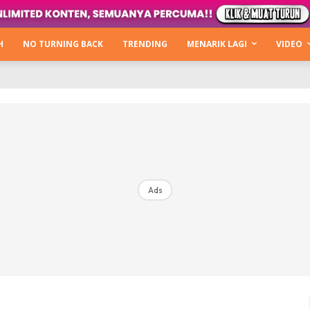
Kata Hijabista
ty Next Level
H
NO TURNING BACK
TRENDING
MENARIK LAGI
VIDEO
o Cantik
urning Back
Hijabista Show
The Hijabista Show 2022
The Hijabista Show 2021
irah2u The Power Of Giving
Ads
erita
Hub Ideaktiv