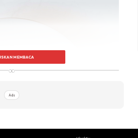
USKAN MEMBACA
∞
Ads