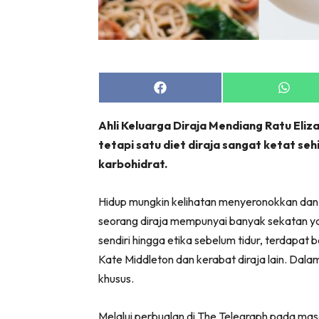
Share
Share
on
on
Facebook
Whats
Ahli Keluarga Diraja Mendiang Ratu El
tetapi satu diet diraja sangat ketat s
karbohidrat.
Hidup mungkin kelihatan menyeronokkan dan m
seorang diraja mempunyai banyak sekatan ya
sendiri hingga etika sebelum tidur, terdapat 
Kate Middleton dan kerabat diraja lain. Dala
khusus.
Melalui perbualan di The Telegraph pada masa