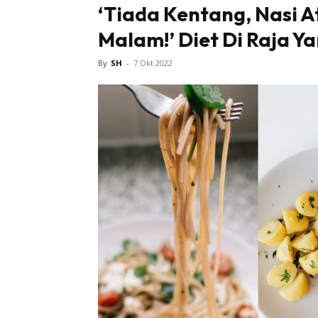
‘Tiada Kentang, Nasi 
Malam!’ Diet Di Raja Y
Tampi
By
SH
-
7 Okt 2022