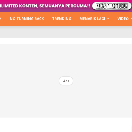
Kata Hijabista
ty Next Level
H
NO TURNING BACK
TRENDING
MENARIK LAGI
VIDEO
o Cantik
urning Back
Hijabista Show
The Hijabista Show 2022
The Hijabista Show 2021
irah2u The Power Of Giving
Ads
erita
Hub Ideaktiv