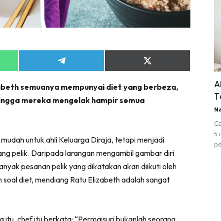
Share
Share
on
on
App
Telegram
X
A
izabeth semuanya mempunyai diet yang berbeza,
(Twitter)
T
ehingga mereka mengelak hampir semua
N
Ca
5 
udah untuk ahli Keluarga Diraja, tetapi menjadi
pe
ng pelik. Daripada larangan mengambil gambar diri
banyak pesanan pelik yang dikatakan akan diikuti oleh
m soal diet, mendiang Ratu Elizabeth adalah sangat
 itu, chef itu berkata: “Permaisuri bukanlah seorang