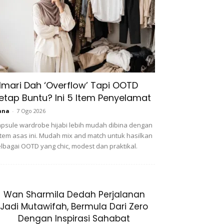
lmari Dah ‘Overflow’ Tapi OOTD
etap Buntu? Ini 5 Item Penyelamat
ana
-
7 Ogo 2026
psule wardrobe hijabi lebih mudah dibina dengan
item asas ini. Mudah mix and match untuk hasilkan
lbagai OOTD yang chic, modest dan praktikal.
Wan Sharmila Dedah Perjalanan
Jadi Mutawifah, Bermula Dari Zero
Dengan Inspirasi Sahabat