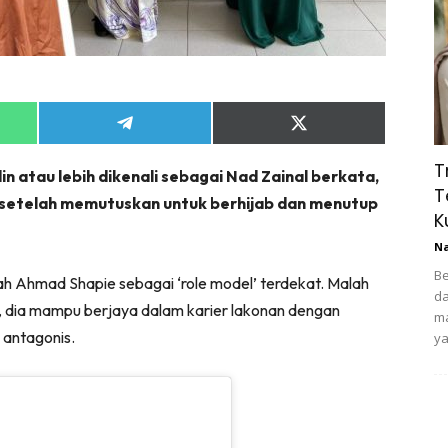
Share
Share
on
on
App
Telegram
X
T
n atau lebih dikenali sebagai Nad Zainal berkata,
(Twitter)
T
it setelah memutuskan untuk berhijab dan menutup
K
N
Be
iah Ahmad Shapie sebagai ‘role model’ terdekat. Malah
da
i, dia mampu berjaya dalam karier lakonan dengan
ma
antagonis.
ya