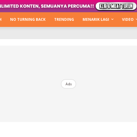
Kata Hijabista
ty Next Level
H
NO TURNING BACK
TRENDING
MENARIK LAGI
VIDEO
o Cantik
urning Back
Hijabista Show
The Hijabista Show 2022
The Hijabista Show 2021
irah2u The Power Of Giving
Ads
erita
Hub Ideaktiv