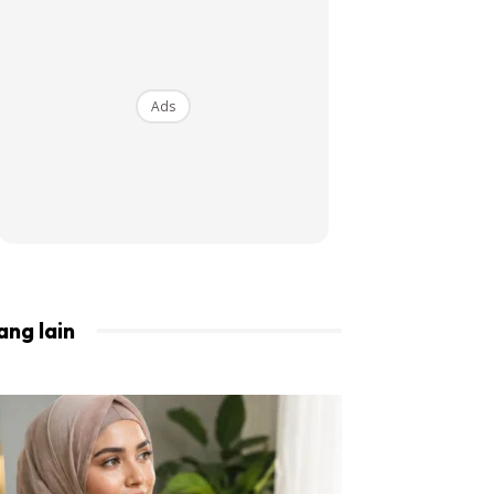
BISTA!
Ads
ang lain