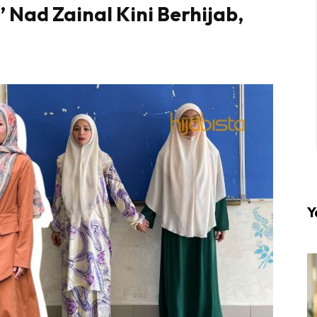
’ Nad Zainal Kini Berhijab,
l #1 on top dengan fashion muslimah terkini di HIJA
Download sekarang di
KLIK DI SEENI
Y