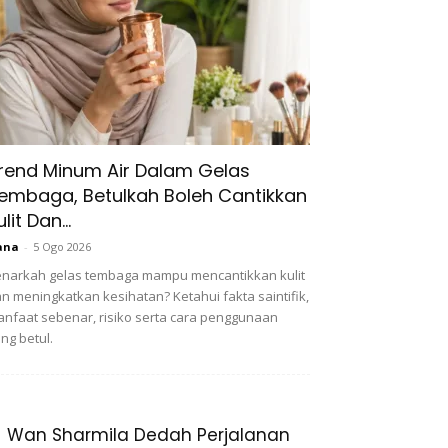
rend Minum Air Dalam Gelas
embaga, Betulkah Boleh Cantikkan
ulit Dan...
ana
-
5 Ogo 2026
narkah gelas tembaga mampu mencantikkan kulit
n meningkatkan kesihatan? Ketahui fakta saintifik,
nfaat sebenar, risiko serta cara penggunaan
ng betul.
Wan Sharmila Dedah Perjalanan