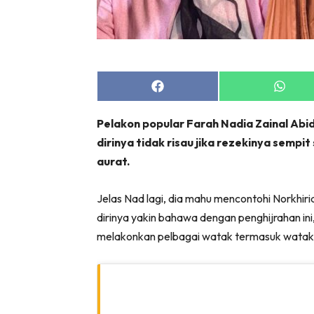
Share
Share
on
on
Facebook
Whats
Pelakon popular Farah Nadia Zainal Abidi
dirinya tidak risau jika rezekinya semp
aurat.
Jelas Nad lagi, dia mahu mencontohi Norkhir
dirinya yakin bahawa dengan penghijrahan in
melakonkan pelbagai watak termasuk watak 