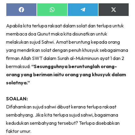
Share
Share
Share
Share
on
on
on
on
Facebook
WhatsApp
Telegram
X
Apabila kita terlupa rakaat dalam solat dan terlupa untuk
(Twitter)
membaca doa Qunut maka kita disunatkan untuk
melakukan sujud Sahwi. Amat beruntung kepada orang
yang mendirikan solat dengan penuh khusyuk sebagaimana
firman Allah SWT dalam Surah al-Mukminuun ayat 1 dan 2
bermaksud:
“Sesungguhnya beruntunglah orang-
orang yang beriman iaitu orang yang khusyuk dalam
solatnya.”
SOALAN:
Difahamkan sujud sahwi dibuat kerana terlupa rakaat
sembahyang. Jika kita terlupa sujud sahwi, bagaimana
kedudukan sembahyang tersebut? Terlupa disebabkan
faktor umur.