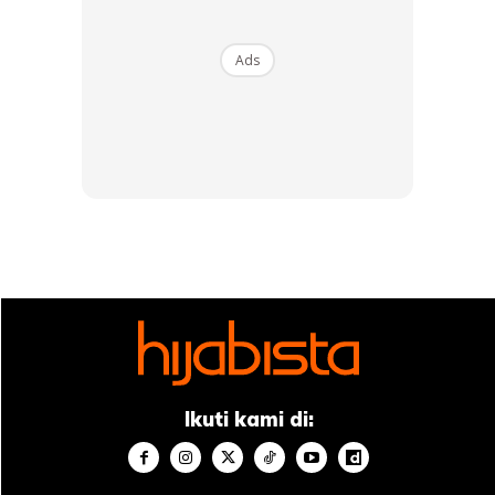
Buy Now
Buy Now
Ads
1
/
5
❮
❯
Ads
Ikuti kami di:
HIJABISTA: Sebagai seorang Muslim, belajarlah
untuk menjadikan hati senang ketika berzikir, suka