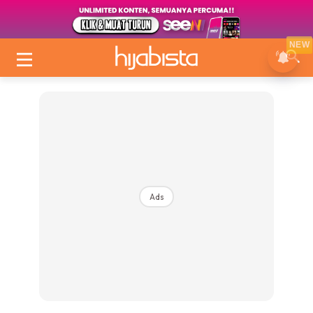
NEW
Ads