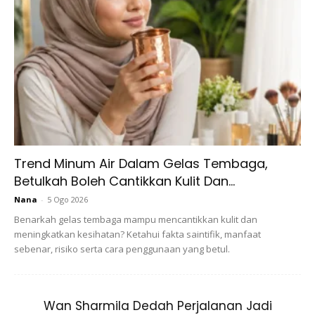
Menjawab persoalan di atas, jika terlupa hukumnya adalah
dimaafkan. Ini juga kerana hukum asalnya adalah sunat. Hal
ini sepertimana disebut dalam firman Allah SWT:
Trend Minum Air Dalam Gelas Tembaga,
Betulkah Boleh Cantikkan Kulit Dan...
Ads
Nana
-
5 Ogo 2026
Benarkah gelas tembaga mampu mencantikkan kulit dan
meningkatkan kesihatan? Ketahui fakta saintifik, manfaat
sebenar, risiko serta cara penggunaan yang betul.
عَفَا اللَّـهُ عَمَّا سَلَفَ
Wan Sharmila Dedah Perjalanan Jadi