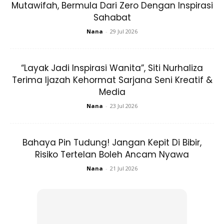
Mutawifah, Bermula Dari Zero Dengan Inspirasi
Sahabat
Maksudnya:
“Allah maafkan apa yang telah lalu.”
(Surah
al-Maidah: 95)
Nana
-
29 Jul 2026
Anda mungkin berminat dengan
“Layak Jadi Inspirasi Wanita”, Siti Nurhaliza
Terima Ijazah Kehormat Sarjana Seni Kreatif &
Media
Nana
-
23 Jul 2026
Bahaya Pin Tudung! Jangan Kepit Di Bibir,
Risiko Tertelan Boleh Ancam Nyawa
SHOPEE MY
SHOPEE MY
Nana
-
21 Jul 2026
CENDAWAN RANGUP BY
[500g – 1kg] Frozen Halal
HERO CHEF
Dimsum / Dimsum Sejuk
B...
RM14.6
RM24
RM14.6
RM49