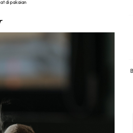
at di pakaian
r
B