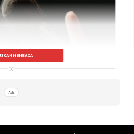
USKAN MEMBACA
∞
Ads