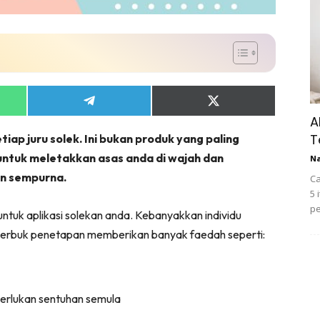
Share
Share
on
on
A
App
Telegram
X
T
iap juru solek. Ini bukan produk yang paling
(Twitter)
untuk meletakkan asas anda di wajah dan
N
an sempurna.
Ca
5 
pe
tuk aplikasi solekan anda. Kebanyakkan individu
 serbuk penetapan memberikan banyak faedah seperti:
merlukan sentuhan semula