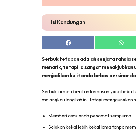
Isi Kandungan
Share
Share
on
on
Facebook
Whats
Serbuk tetapan adalah senjata rahsia set
menarik, tetapi ia sangat menakjubkan 
menjadikan kulit anda bebas bersinar d
Serbuk ini memberikan kemasan yang hebat un
melangkau langkah ini, tetapi menggunakan
Memberi asas anda penamat sempurna
Solekan kekal lebih kekal lama tanpa me