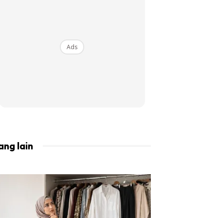
BISTA!
Ads
ang lain