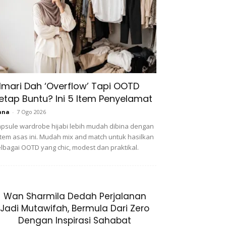
lmari Dah ‘Overflow’ Tapi OOTD
etap Buntu? Ini 5 Item Penyelamat
ana
-
7 Ogo 2026
psule wardrobe hijabi lebih mudah dibina dengan
item asas ini. Mudah mix and match untuk hasilkan
lbagai OOTD yang chic, modest dan praktikal.
Wan Sharmila Dedah Perjalanan
Jadi Mutawifah, Bermula Dari Zero
Dengan Inspirasi Sahabat