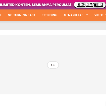
Kata Hijabista
ty Next Level
H
NO TURNING BACK
TRENDING
MENARIK LAGI
VIDEO
o Cantik
urning Back
Hijabista Show
The Hijabista Show 2022
The Hijabista Show 2021
irah2u The Power Of Giving
Ads
erita
Hub Ideaktiv