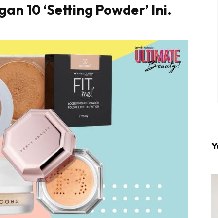
n 10 ‘Setting Powder’ Ini.
l #1 on top dengan fashion muslimah terkini di HIJA
Download sekarang di
KLIK DI SEENI
Y