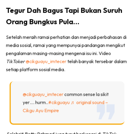
Tegur Dah Bagus Tapi Bukan Suruh
Orang Bungkus Pula…
Setelah meraih ramai perhatian dan menjadi perbahasan di
media sosial, ramai yang mempunyai pandangan mengikut
pengalaman masing-masing mengenai isu ini. Video
TikToker
@
cikguayu_imtecer
telah banyak tersebar dalam
setiap platform sosial media.
@cikguayu_imtecer
common sense la sikit
yer…. hurm..
#cikguayu
♬ original sound –
Cikgu Ayu Empire
Selebriti Betty Rahmad juga turut berkongsi di
TikTok