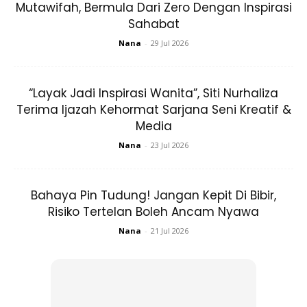
Mutawifah, Bermula Dari Zero Dengan Inspirasi
“Ibu bapa tak perlu
selfish
dalam hal ini dan perlu peka jika
Sahabat
berlakunya situasi ini,
Nana
-
29 Jul 2026
Anda mungkin berminat dengan
“Layak Jadi Inspirasi Wanita”, Siti Nurhaliza
Terima Ijazah Kehormat Sarjana Seni Kreatif &
Media
Nana
-
23 Jul 2026
Bahaya Pin Tudung! Jangan Kepit Di Bibir,
Risiko Tertelan Boleh Ancam Nyawa
SHOPEE MY
SHOPEE MY
CENDAWAN RANGUP BY
[500g – 1kg] Frozen Halal
Nana
-
21 Jul 2026
HERO CHEF
Dimsum / Dimsum Sejuk
B...
RM14.6
RM24
RM14.6
RM49
Buy Now
Buy Now