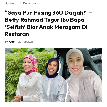
Hijabista
»
Kerohanian
“Saya Pun Pusing 360 Darjah!” –
Betty Rahmad Tegur Ibu Bapa
‘Selfish’ Biar Anak Meragam Di
Restoran
By
Qee
-
22 Feb 2023