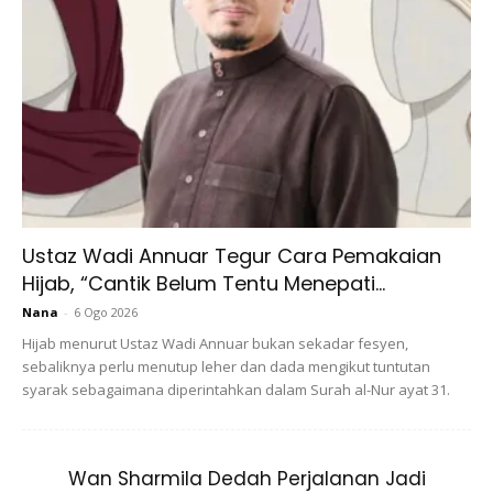
Ads
Betty juga menegaskan cara ibu bapa yang tidak puas hati
Ustaz Wadi Annuar Tegur Cara Pemakaian
melihat orang sekeliling pandang serong perlu faham bukan
Hijab, “Cantik Belum Tentu Menepati...
mereka sahaja yang duduk di situ. Menurutnya, orang ramai
Nana
-
6 Ogo 2026
turut bayar untuk menikmati suasana di restoran itu.
Hijab menurut Ustaz Wadi Annuar bukan sekadar fesyen,
sebaliknya perlu menutup leher dan dada mengikut tuntutan
“Orang yang datang ke kedai makan itu rata-ratanya
syarak sebagaimana diperintahkan dalam Surah al-Nur ayat 31.
bayar untuk makan bukannya untuk dengar anak kita
menangis,
Wan Sharmila Dedah Perjalanan Jadi