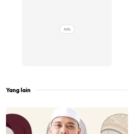
“Bagi saya ibu bapa yang mempunyai anak-anak yang kuat
ragam yang patut makan di rumah,
Ads
“Sebab apa? Kalau kita dah tahu anak-anak kita meragam.
Cuba cari cara macam bawak mainan atau bawa anak-
anak itu keluar untuk beri ruang orang lain makan dengan
tenang.” katanya.
Artikel berkaitan:
Hidayah Milik Allah SWT, Betty
Yang lain
Rahmad Kini Tampil Dengan Imej Berhijab. Lebih Ayu
Dan Sopan!