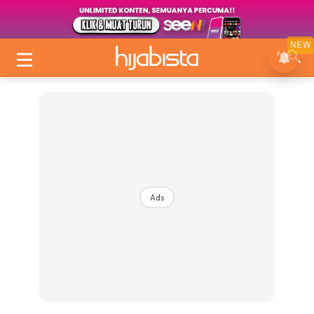
NEW
Ads