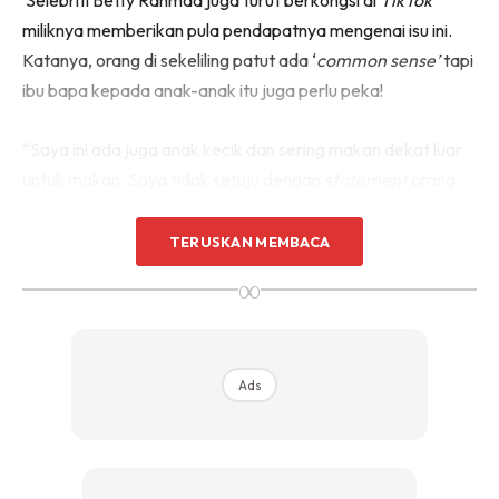
miliknya memberikan pula pendapatnya mengenai isu ini.
Katanya, orang di sekeliling patut ada ‘
common sense’
tapi
ibu bapa kepada anak-anak itu juga perlu peka!
“Saya ini ada juga anak kecik dan sering makan dekat luar
untuk makan. Saya tidak setuju dengan
statement
orang
tidak suka bising patut makan di rumah,
TERUSKAN MEMBACA
∞
Ads
Ads