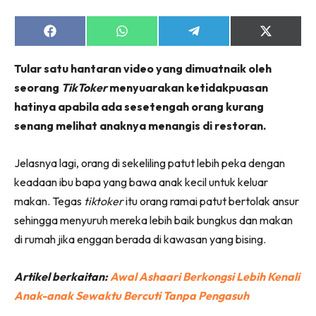
Share
Share
Share
Share
on
on
on
on
Facebook
WhatsApp
Telegram
X
Tular satu hantaran video yang dimuatnaik oleh
(Twitter)
seorang
TikToker
menyuarakan ketidakpuasan
hatinya apabila ada sesetengah orang kurang
senang melihat anaknya menangis di restoran.
Jelasnya lagi, orang di sekeliling patut lebih peka dengan
keadaan ibu bapa yang bawa anak kecil untuk keluar
makan. Tegas
tiktoker
itu orang ramai patut bertolak ansur
sehingga menyuruh mereka lebih baik bungkus dan makan
di rumah jika enggan berada di kawasan yang bising.
Artikel berkaitan:
Awal Ashaari Berkongsi Lebih Kenali
Anak-anak Sewaktu Bercuti Tanpa Pengasuh