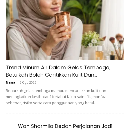
tanpa segan-silu kerana tiada lagi garis- garis kedutan
hodoh pada raut wajah. Bukankah begitu?
Ads
Trend Minum Air Dalam Gelas Tembaga,
Betulkah Boleh Cantikkan Kulit Dan...
Nana
-
5 Ogo 2026
Benarkah gelas tembaga mampu mencantikkan kulit dan
meningkatkan kesihatan? Ketahui fakta saintifik, manfaat
sebenar, risiko serta cara penggunaan yang betul.
3. Tanggalkan cela solekan semudah A, B, C
Minyak badam juga dipercayai berfungsi sebagai
Wan Sharmila Dedah Perjalanan Jadi
pembersih solekan, sekali gus dapat menegangkan kulit