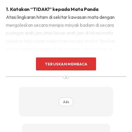
1. Katakan “TIDAK!” kepada Mata Panda
Atasi lingkaran hitam di sekitar kawasan mata dengan
mengoleskan secara menipis minyak badam di secara
pusingan arah jam atau lawan arah jam di lokasi mata
sebelum tidur pada malam hari secara teratur. Berikan
urutan ringan menggunakan jari manis dan biarkan ia
semalaman meresap dan menjalankan magisnya tersendiri.
TERUSKAN MEMBACA
Keesokannya, kulit di sekitar lingkaran mata, pasti akan
terasa kenyal dan lebih terhidrat. Tiada lagi mata panda
∞
atau mata ikan buntal. Usah biarkan “daya penarik dari
mata turun ke hati”, terjejas. Sapukan minyak badam pada
kadar yang kerap, ya?
Ads