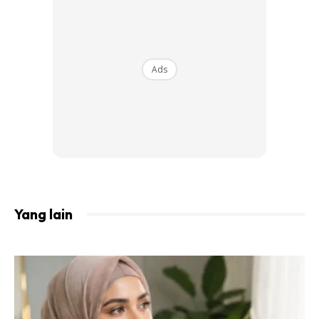
Ads
Photo by Ismael Sanchez from Pexels
2. Wajah terlihat sentiasa awet muda
Salah satu fungsi minyak badam adalah untuk melancarkan
peredaran darah. Pabila minyak badam dioleskan pada
Yang lain
wajah yang telah dibersihkan, ia dapat mengurangkan
kerutan dan garis-garis sipi atau tegar penuaan yang
biasanya muncul di sekitar mulut dan kawasan mata.Usah
benarkan, wajah anda tampak lebih “berusia” daripada
usia yang sebenar. Pegang pada prinsip, ‘age is just a
number’. Anda pasti akan lebih mengukirkan senyuman