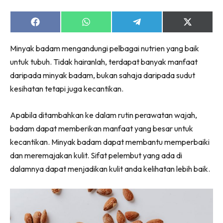
Share
Share
Share
Share
on
on
on
on
Facebook
WhatsApp
Telegram
X
Minyak badam mengandungi pelbagai nutrien yang baik
(Twitter)
untuk tubuh. Tidak hairanlah, terdapat banyak manfaat
daripada minyak badam, bukan sahaja daripada sudut
kesihatan tetapi juga kecantikan.
Apabila ditambahkan ke dalam rutin perawatan wajah,
badam dapat memberikan manfaat yang besar untuk
kecantikan. Minyak badam dapat membantu memperbaiki
dan meremajakan kulit. Sifat pelembut yang ada di
dalamnya dapat menjadikan kulit anda kelihatan lebih baik.