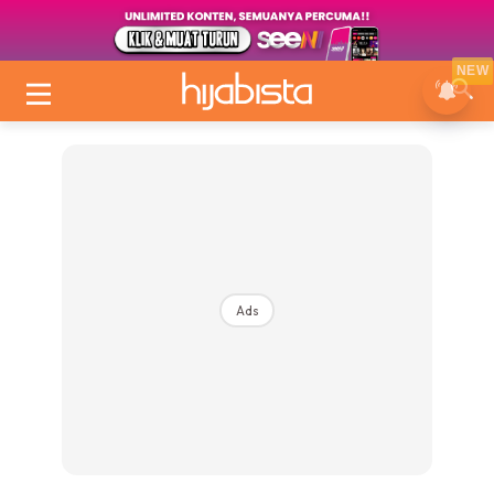
NEW
Ads