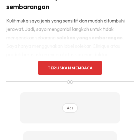
sembarangan
Kulit muka saya jenis yang sensitif dan mudah ditumbuhi
jerawat. Jadi, saya mengambil langkah untuk tidak
mengenakan sebarang
solekan yang sembarangan
.
Saya hanya menggunakan label solekan Clinique atau
produk berasaskan mineral atas saranan doktor.
TERUSKAN MEMBACA
∞
Ads