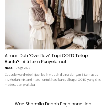
Almari Dah ‘Overflow’ Tapi OOTD Tetap
Jenama produk penjagaan kulit yang Amira
Buntu? Ini 5 Item Penyelamat
gunakan sekarang?
Nana
-
7 Ogo 2026
Capsule wardrobe hijabi lebih mudah dibina dengan 5 item asas
Memandangkan kulit saya sangat sensitif, saya cuma
ini. Mudah mix and match untuk hasilkan pelbagai OOTD yang chic,
dibenarkan memakai Cetaphil sebagai pencuci dan
modest dan praktikal.
penyegar manakala krim pelembap yang berasaskan
mineral.
Wan Sharmila Dedah Perjalanan Jadi