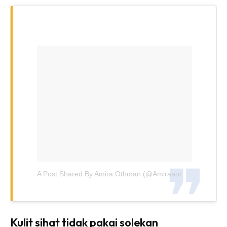
A Post Shared By Amira Othman (@amiraaothman)
On
Jan
Kulit sihat tidak pakai solekan