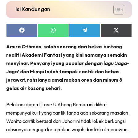
Isi Kandungan
Share
Share
Share
Share
on
on
on
on
Facebook
WhatsApp
Telegram
X
Amira Othman, salah seorang dari bekas bintang
(Twitter)
realiti Akademi Fantasi yang kini namanya semakin
menyinar. Penyanyi yang popular dengan lagu ‘Jaga-
Jaga’ dan Mimpi Indah tampak cantik dan bebas
jerawat, rahsianya amal makan oren dan minum 8
gelas air kosong sehari.
Pelakon utama I Love U Abang Bomba ini dilihat
mempunyai kulit yang cantik tanpa ada sebarang masalah.
Wanita cantik berasal dari Johor ini tidak lokek berkongsi
rahsianya menjaga kecantikan wajah dan kekal menawan.