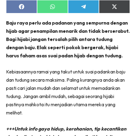
Share
Share
Share
Share
on
on
on
on
Facebook
WhatsApp
Telegram
X
Baju raya perlu ada padanan yang sempurna dengan
(Twitter)
hijab agar penampilan menarik dan tidak berserabut.
Bagi hijabi jangan tersalah pilih antara tudung
dengan baju. Elak seperti pokok bergerak, hijabi
harus faham asas suai padan hijab dengan tudung.
Kebiasaannya ramai yang takut untuk suai padankan baju
dan tudung secara maksima. Paling kurangnya anda akan
pasti cari jalan mudah dan selamat untuk memadankan
tudung. Jangan ambil mudah, sebagai seorang hijabi
pastinya mahkota itu menjadian utama mereka yang
melihat.
+++Untuk info gaya hidup, kerohanian, tip kecantikan