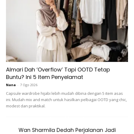
Baju yang polos (plain) dan hanya mengandungi satu warna
sahaja, sesuai digayakan dengan tudung yang bercorak
ATAU tudung yang polos. Padanan baju polos dan tudung
bercorak menjadikan tumpuan kepada si pemakai berada
Almari Dah ‘Overflow’ Tapi OOTD Tetap
di kawasan muka. Maka pakailah juga solekan ringkas.
Buntu? Ini 5 Item Penyelamat
Usah biarkan muka kelihatan pucat dan lesu sedangkan
Nana
-
7 Ogo 2026
tudung yang dipakai sudah ‘meriah’.
Capsule wardrobe hijabi lebih mudah dibina dengan 5 item asas
ini. Mudah mix and match untuk hasilkan pelbagai OOTD yang chic,
modest dan praktikal.
Wan Sharmila Dedah Perjalanan Jadi