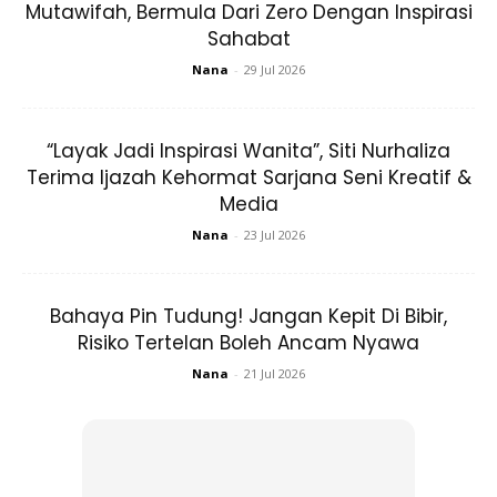
Ads
Mutawifah, Bermula Dari Zero Dengan Inspirasi
Sahabat
Nana
-
29 Jul 2026
“Layak Jadi Inspirasi Wanita”, Siti Nurhaliza
Terima Ijazah Kehormat Sarjana Seni Kreatif &
Padanan baju polos dan tudung polos (dengan tona warna
Media
yang sama) menjadikan si pemakai kelihatan tinggi secara
Nana
-
23 Jul 2026
visual. Bolehkah pakai baju bercorak dan tudung bercorak
juga? Boleh… Tetapi amat tidak digalakkan untuk wanita
yang rendah dan berisi. Amat mudah kelihatan sarat
Bahaya Pin Tudung! Jangan Kepit Di Bibir,
dengan padanan begini.
Risiko Tertelan Boleh Ancam Nyawa
Nana
-
21 Jul 2026