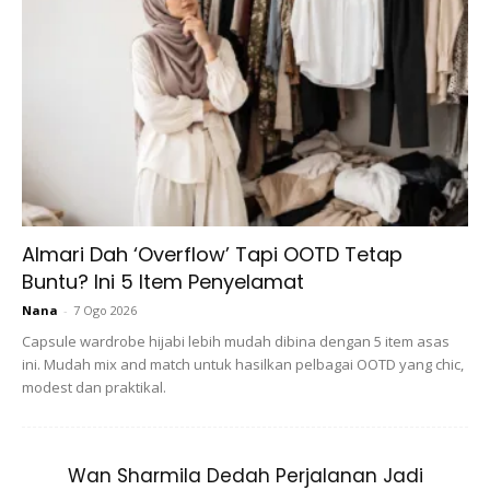
beliau kembali ke Malaysia.
Almari Dah ‘Overflow’ Tapi OOTD Tetap
Buntu? Ini 5 Item Penyelamat
Nana
-
7 Ogo 2026
Capsule wardrobe hijabi lebih mudah dibina dengan 5 item asas
Tugas pertamanya adalah di hospital besar di Kuala
ini. Mudah mix and match untuk hasilkan pelbagai OOTD yang chic,
Terengganu. Sepanjang berkhidmat, Prof Dr Sulaiha
modest dan praktikal.
berusaha melakukan yang terbaik. Beliau merupakan
sebahagian daripada komuniti yang menyelia jaminan
kualiti di hospital.
Wan Sharmila Dedah Perjalanan Jadi