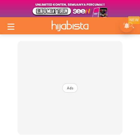
NEW
Ads