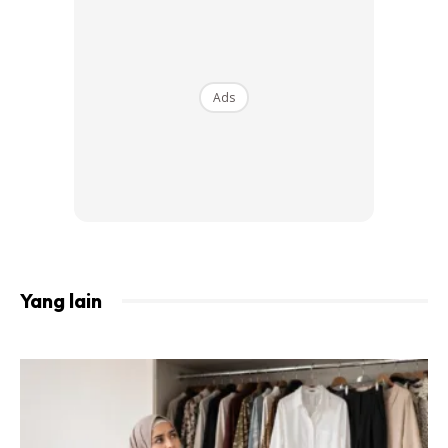
membuat perubahan untuk membantu negara dan orang
ramai, ubah perkara yang perlu diubah. Itulah permulaan
Prof Dr Sulaiha menceburi bidang perubatan.
Ads
Ads
Yang lain
Selepas tamat belajar, Prof Dr Sulaiha pernah bekerja di
Scotland, Kemudian, pada pertengahan tahun 1990-an