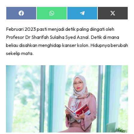
Share
Share
Share
Share
on
on
on
on
Facebook
WhatsApp
Telegram
X
Februari 2023 pasti menjadi detik paling diingati oleh
(Twitter)
Profesor Dr Sharifah Sulaiha Syed Aznal. Detik di mana
beliau disahkan menghidap kanser kolon. Hidupnya berubah
sekelip mata.