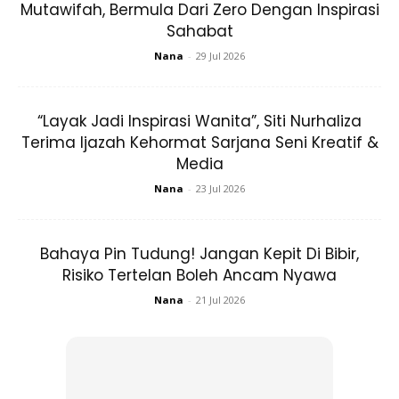
Mutawifah, Bermula Dari Zero Dengan Inspirasi
Sahabat
Berkat usaha Prof Dr Sulaiha, hospital tersebut menjadi
hospital terbaik dari segi jaminan kualiti serta menerima
Nana
-
29 Jul 2026
beberapa anugerah terbaik. Mereka turut dijemput ke
Konvensyen Kebangsaan Pertama mengenai Jaminan
“Layak Jadi Inspirasi Wanita”, Siti Nurhaliza
Kualiti di negara ini.
Terima Ijazah Kehormat Sarjana Seni Kreatif &
Media
Beliau turut memperjuangkan hak doktor. Sebagai
Nana
-
23 Jul 2026
setiausaha SCHOMOS (Bahagian Pelatih, Pegawai
Perubatan dan Pakar Perubatan) di bawah Persatuan
Perubatan Malaysia (MMA) di Terengganu, Prof Dr Sulaiha
Bahaya Pin Tudung! Jangan Kepit Di Bibir,
menyertai kumpulan yang memperjuangkan isu elaun tugas
Risiko Tertelan Boleh Ancam Nyawa
on call
untuk doktor muda.
Nana
-
21 Jul 2026