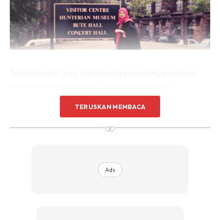
Selain bergelar guru, bapanya juga penolong guru besar
dan guru disiplin di sekolah. Bapanya juga pernah
memegang jawatan pegawai perhubungan untuk
TERUSKAN MEMBACA
Kementerian Pelajaran.
∞
Prof Dr Sulaiha mempelajari banyak perkara daripada
bapanya itu seperti cara mendekati orang ramai,
bagaimana membuat keputusan pantas serta cara
Ads
memimpin projek dan kumpulan pekerja.
Beliau sendiri tidak pernah menjangka akan bekerja dalam
bidang perubatan. Memetik kata-kata bapanya, jika mahu