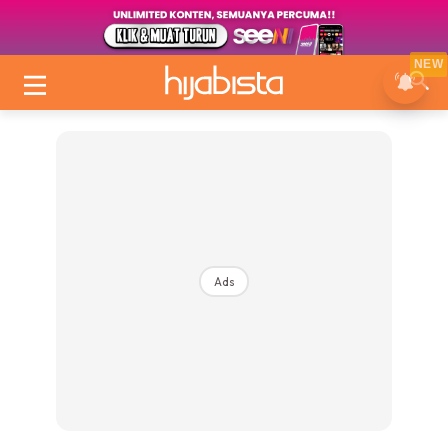
NEW
Ads