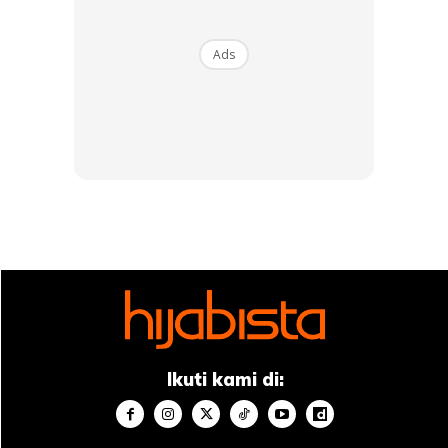
share apa yang membantu saya selesaikan masalah kulit
muka saya yang bermasalah.
Ads
1. Supplement Satin Skinz dari Puan Mimi
Maiza
– Satin Skinz tablet ni sangat berkesan bantu merawat
kulit muka saya dari dalam. Saya perasan perubahan
sangat ketara bila makan Satin Skinz ni muka saya lebih
cerah dan lebih cepat parut hilang.
Ikuti kami di:
Ads