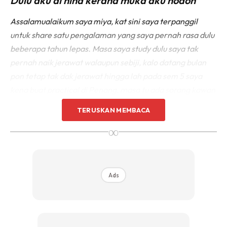
Dulu aku di hina kerana muka aku hodoh
Assalamualaikum saya miya, kat sini saya terpanggil
untuk share satu pengalaman yang saya pernah rasa dulu
beberapa tahun lepas. Masa saya study dulu saya tak
pernah naik jerawat walaupun sebiji, kalo datang bulan
pon tetap tak dak jerawat hingga lah pada sem 5 saya
kena buat practical di Penang, masa tu ada sorang kawan
saya naik jerawat banyak sangat,saya kesian tengok dia
TERUSKAN MEMBACA
kalut nak cari ubat untuk masalah jerawat dia.
∞
Tiba-tiba muka naik jerawat. Ngeri & geli.
Habis beribu ringgit untuk mengatasinya
Ads
Masa tu sy terpikir macam mana la rasa naik jerawat
sebab saya tak pernah rasa perasaan ada jerawat. Allah
itu Maha Mendengar tiba2 saya naik jerawat banyak
sangat, saya pegi jumpa pakar kulit di Bukit Mertajam