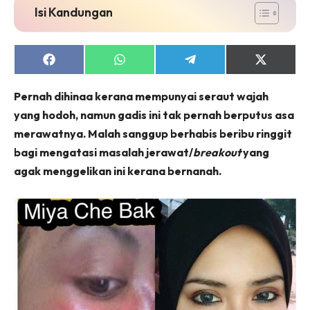
Isi Kandungan
Share
Share
Share
Share
on
on
on
on
Facebook
WhatsApp
Telegram
X
Pernah dihinaa kerana mempunyai seraut wajah
(Twitter)
yang hodoh, namun gadis ini tak pernah berputus asa
merawatnya. Malah sanggup berhabis beribu ringgit
bagi mengatasi masalah jerawat/
breakout
yang
agak menggelikan ini kerana bernanah.