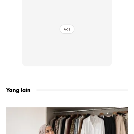
“Dalam masa sama saya juga mengalami tekanan ketika
belajar. Mahu dapatkan keputusan terbaik. Saya juga
pernah bergaduh dengan rakan sekelas yang terdiri dari
geng perempuan yang cakap macam-macam dekat saya
Ads
di kelas. Malah ada kalanya saya rasa macam ada mata-
mata memerhati setiap kali lalu di kelas, seolah saya ni
macam teruk sangat,” ujarnya bercerita.
Yang lain
Ads