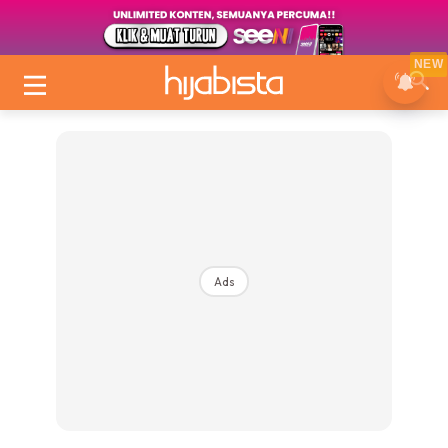
NEW
Ads