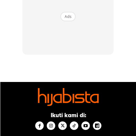
Ads
Pernah rasa putus asa untuk sembuh.
Guna batang paip bilik air
Ini kerana menurutnya dia tidak sanggup melihat emak
Ikuti kami di:
setiap kali datang melawat di wad. Sebelum rawatan Nur
Balqis pernah mahu membunuh diri dan selepas rawatan
pun sama.