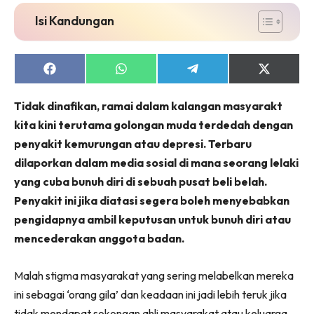
Isi Kandungan
Share
Share
Share
Share
on
on
on
on
Facebook
WhatsApp
Telegram
X
Tidak dinafikan, ramai dalam kalangan masyarakt
(Twitter)
kita kini terutama golongan muda terdedah dengan
penyakit kemurungan atau depresi. Terbaru
dilaporkan dalam media sosial di mana seorang lelaki
yang cuba bunuh diri di sebuah pusat beli belah.
Penyakit ini jika diatasi segera boleh menyebabkan
pengidapnya ambil keputusan untuk bunuh diri atau
mencederakan anggota badan.
Malah stigma masyarakat yang sering melabelkan mereka
ini sebagai ‘orang gila’ dan keadaan ini jadi lebih teruk jika
tidak mendapat sokongan ahli masyarakat atau keluarga