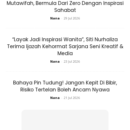
begitu. Dan saya memang ada masalah itu, cuma tidak
Mutawifah, Bermula Dari Zero Dengan Inspirasi
serius hanya pada tahap dua,” jelasnya yang hampir rasa
Sahabat
putus asa sepanjang terima rawatan.
Nana
-
29 Jul 2026
“Layak Jadi Inspirasi Wanita”, Siti Nurhaliza
Terima Ijazah Kehormat Sarjana Seni Kreatif &
Media
Nana
-
23 Jul 2026
Ads
Bahaya Pin Tudung! Jangan Kepit Di Bibir,
Risiko Tertelan Boleh Ancam Nyawa
Nana
-
21 Jul 2026