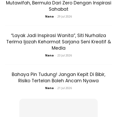
Mutawifah, Bermula Dari Zero Dengan Inspirasi
Pelindung matahari kimia adalah
Sahabat
pilihan yang lebih baik jika anda:
Nana
-
29 Jul 2026
Berenang dan memerlukan formulasi tahan air.
“Layak Jadi Inspirasi Wanita”, Siti Nurhaliza
Bermain sukan atau banyak berpeluh pada waktu siang.
Terima Ijazah Kehormat Sarjana Seni Kreatif &
Mahukan pelindung matahari yang cepat menyerap ke
Media
dalam kulit.
Nana
-
23 Jul 2026
Apa yang perlu dicari semasa
Bahaya Pin Tudung! Jangan Kepit Di Bibir,
memilih pelindung matahari
Risiko Tertelan Boleh Ancam Nyawa
Nana
-
21 Jul 2026