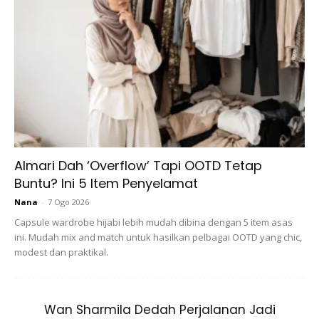
Sunblock fizikal cenderung:
Kurang menjengkelkan dan sesuai untuk kulit sensitif.
Almari Dah ‘Overflow’ Tapi OOTD Tetap
Lebih melembapkan, yang boleh terasa berat pada kulit.
Buntu? Ini 5 Item Penyelamat
Nana
-
7 Ogo 2026
Sukar menyatu sepenuhnya ke dalam kulit. Walau
Capsule wardrobe hijabi lebih mudah dibina dengan 5 item asas
bagaimanapun, ada jenama yang menawarkan versi
ini. Mudah mix and match untuk hasilkan pelbagai OOTD yang chic,
matte dan tinted yang mempunyai warna putih lebih
modest dan praktikal.
sedikit dan dapat memberikan kulit yang licin dan
sekata.
Wan Sharmila Dedah Perjalanan Jadi