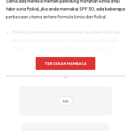
Sama ada mereka memilih pelindung matahari kimia atau
tabir suria fizikal, jika anda memakai SPF 30, ada beberapa
perbezaan utama antara formula kimia dan fizikal.
Pelindung matahari kimia menyerap ke dalam kulit dan
kemudian menyerap sinar UV, menukar sinar menjadi
panas, dan melepaskannya dari badan. Bahan aktif
dalam pelindung matahari kimia termasuk avobenzone,
octinoxate dan oxybenzone.
TERUSKAN MEMBACA
∞
Sunblock fizikal terletak di atas kulit dan memantulkan
sinar matahari. Mineral titanium dioksida dan zink oksida
adalah bahan aktif utama dalam blok fizikal.
Pelindung matahari kimia berbanding fizikal
Ads
Terdapat kebaikan dan keburukan
bagi kedua-dua jenis pelindung