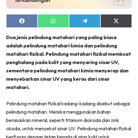
Share
Share
Share
Share
on
on
on
on
Facebook
WhatsApp
Telegram
X
Dua jenis pelindung matahari yang paling biasa
(Twitter)
adalah pelindung matahari kimia dan pelindung
matahari fizikal. Pelindung matahari fizikal membuat
penghalang pada kulit yang menyaring sinar UV,
sementara pelindung matahari kimia menyerap dan
menyebarkan sinar UV yang keras dari sinar
matahari.
Pelindung matahari fizikal kadang-kadang disebut sebagai
pelindung matahari. Mereka menggunakan bahan
berasaskan mineral, seperti titanium dioksida dan zink
oksida, untuk menyekat sinar UV. Pelindung matahari fizikal
berfungsi dengan tetap berada di atas kulit untuk