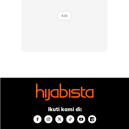
Ads
Sumber gambar: Colorescience
Ikuti kami di:
Sama ada anda memilih SPF fizikal atau kimia, terdapat
beberapa perkara yang perlu dicari pada label: