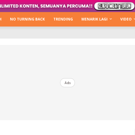
Kata Hijabista
ty Next Level
H
NO TURNING BACK
TRENDING
MENARIK LAGI
VIDEO
o Cantik
urning Back
Hijabista Show
The Hijabista Show 2022
The Hijabista Show 2021
irah2u The Power Of Giving
Ads
erita
Hub Ideaktiv