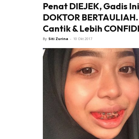
Penat DIEJEK, Gadis In
DOKTOR BERTAULIAH. H
Tampi
Cantik & Lebih CONFID
By
Siti Zurina
-
10 Okt 2017