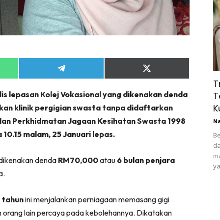
Share
Share
on
on
T
App
Telegram
X
is lepasan Kolej Vokasional yang dikenakan denda
T
(Twitter)
K
an klinik pergigian swasta tanpa didaftarkan
an Perkhidmatan Jagaan Kesihatan Swasta 1998
N
 10.15 malam, 25 Januari lepas.
Be
da
ma
a dikenakan denda
RM70,000
atau
6 bulan penjara
ya
a.
 tahun
ini menjalankan perniagaan memasang gigi
rang lain percaya pada kebolehannya. Dikatakan