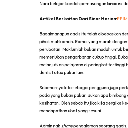
Nara belajar kaedah pemasangan
braces
da
Artikel Berkaitan Dari Sinar Harian
:
PPIM 
Bagaimanapun gadis itu telah dibebaskan d
pihak mahkamah. Ramai yang marah dengan p
perubatan. Maklumlah bukan mudah untuk be
memerlukan pengorbanan cukup tinggi. Bukan 
melanjutkan pelajaran di peringkat tertinggi 
dentist atau pakar lain.
Sebenarnya kita sebagai pengguna juga perl
pada yang bukan pakar. Bukan apa bimbang 
kesihatan. Oleh sebab itu jika kita pergi ke k
mendapatkan ubat yang sesuai.
Admin nak
share
pengalaman seorang gadis,