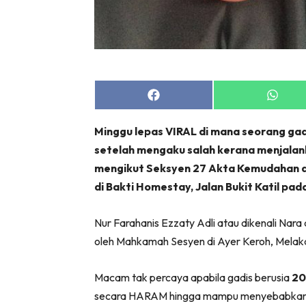
Share
Share
on
on
Facebook
Whats
Minggu lepas VIRAL di mana seorang gad
setelah mengaku salah kerana menjalank
mengikut Seksyen 27 Akta Kemudahan d
di Bakti Homestay, Jalan Bukit Katil pada
Nur Farahanis Ezzaty Adli atau dikenali Nar
oleh Mahkamah Sesyen di Ayer Keroh, Melak
Macam tak percaya apabila gadis berusia
20
secara HARAM hingga mampu menyebabkan o