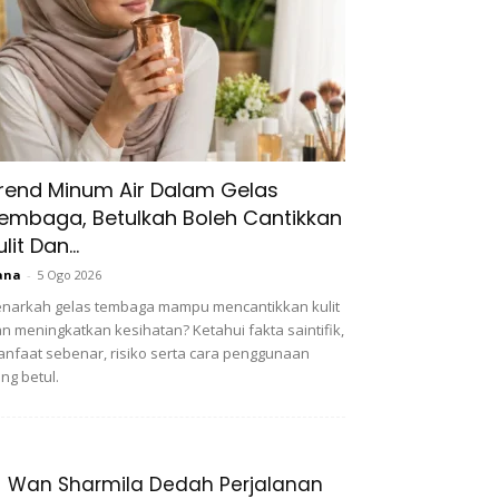
rend Minum Air Dalam Gelas
embaga, Betulkah Boleh Cantikkan
ulit Dan...
ana
-
5 Ogo 2026
narkah gelas tembaga mampu mencantikkan kulit
n meningkatkan kesihatan? Ketahui fakta saintifik,
nfaat sebenar, risiko serta cara penggunaan
ng betul.
Wan Sharmila Dedah Perjalanan