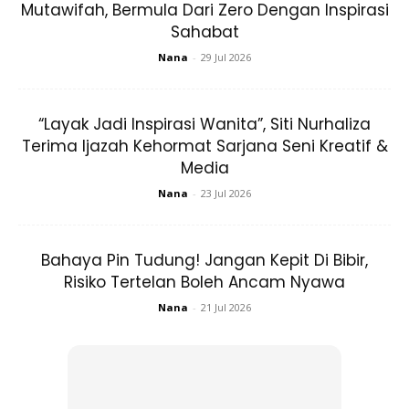
Mutawifah, Bermula Dari Zero Dengan Inspirasi
Sahabat
Nana
-
29 Jul 2026
Ads
“Layak Jadi Inspirasi Wanita”, Siti Nurhaliza
Terima Ijazah Kehormat Sarjana Seni Kreatif &
Media
Nana
-
23 Jul 2026
“Lisa..dia sangat humble dan lembut tutur katanya. Dia
memiliki kecantikan sejati dari dalam dan luarannya”
Bahaya Pin Tudung! Jangan Kepit Di Bibir,
Risiko Tertelan Boleh Ancam Nyawa
“Alhamdulillah..Kalau hatinya bersih 7 sifat anggota pun ikut
Nana
-
21 Jul 2026
bersih. Semoga Allah swt berkati dan merahmati setiap
urusan mereka berdua..”
“Lisa ni dulu cantik tapi sekarang lagi cantik berseri2..Seri