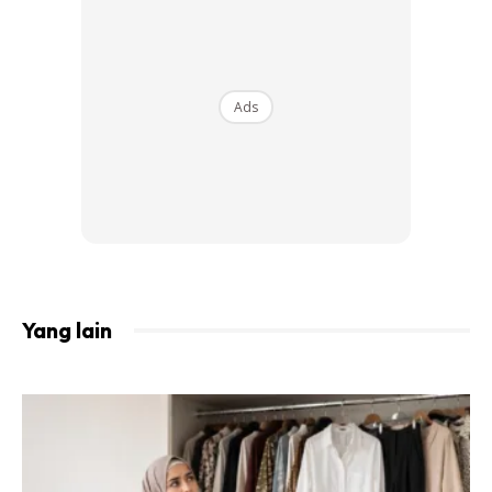
Ads
Ads
Ekoran kebijakkan Lisa dalam menatarias gaya dan memilih
pakaian dengan penggayaan tudung yang sempurna, aura
serta seri wajahnya begitu jelas kelihatan, ditambah pula
Yang lain
dengan peribadi dan tutur kata yang lemah lembut, Lisa
kelihatan tak ubah seperti Bidadari.
@khiriah_17
MasyaAllah
Tabarakallah..Tingginya Adab & Akhlakmu