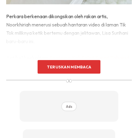
Perkara berkenaan dikongsikan oleh rakan artis,
Noorkhiriah menerusi sebuah hantaran video di laman Tik
Tok miliknya ketik bertemu dengan jelitawan, Lisa Surihani
baru-baru ini.
Artikel berkaitan:
Pertama Kali Solat Sunat Tahajud
Di Tanah Suci, Lisa Surihani Teruja Dan Takut…
TERUSKAN MEMBACA
∞
Menerusi paparan video berkenaan, Lisa kelihatan sungguh
sopan menegakan jubah dalam rona warna pink lembut dan
mengenakan tudung material satin bercorak dan bertanah
Ads
putih.