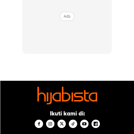
keibuan, sopan santun..Kak Nurkhiriah pun sama”
Ads
Ads
“Pakej betul Lisa ni. Pandai lawa berharta beragama.”
Ikuti kami di:
Anda mungkin berminat dengan