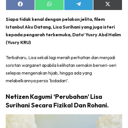
Share
Share
Share
Share
on
on
on
on
Facebook
WhatsApp
Telegram
X
Siapa tidak kenal dengan pelakon jelita, filem
(Twitter)
Istanbul Aku Datang, Lisa Surihani yang juga isteri
kepada pengarah terkemuka, Dato’ Yusry Abd Halim
(Yusry KRU)
Terbaharu, Lisa sekali lagi meraih perhatian dan menjadi
sorotan warganet apabila kelihatan semakin berseri-seri
selepas mengenakan hijab, hingga ada yang
melabelkannya persis ‘bidadari’.
Netizen Kagumi ‘Perubahan’ Lisa
Surihani Secara Fizikal Dan Rohani.