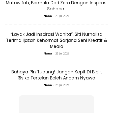
Mutawifah, Bermula Dari Zero Dengan Inspirasi
Sahabat
Nana
-
29 Jul 2026
Makan sekurang-kurangnya 5 jenis buah-buahan dan
sayur-sayuran setiap hari. Anda boleh menyediakannya
segar, beku, tin atau kering. Hanya ada segelas kecil jus
“Layak Jadi Inspirasi Wanita”, Siti Nurhaliza
buah yang tidak mempunyai sebarang gula tambahan.
Terima Ijazah Kehormat Sarjana Seni Kreatif &
Media
2.Makanan Berserat
Nana
-
23 Jul 2026
Bahaya Pin Tudung! Jangan Kepit Di Bibir,
Risiko Tertelan Boleh Ancam Nyawa
Nana
-
21 Jul 2026
Ads