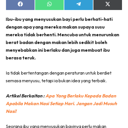
Share
Share
Share
Share
on
on
on
on
Facebook
WhatsApp
Telegram
X
Ibu-ibu yang menyusukan bayi perlu berhati-hati
(Twitter)
dengan apa yang mereka makan supaya susu
mereka tidak berhenti. Mencuba untuk menurunkan
berat badan dengan makan lebih sedikit boleh
menyebabkan ini berlaku dan juga membuat ibu
berasa teruk.
Ia tidak bertentangan dengan peraturan untuk berdiet
semasa menyusu, tetapi ia bukan idea yang terbaik.
Artikel Berkaitan :
Apa Yang Berlaku Kepada Badan
Apabila Makan Nasi Setiap Hari. Jangan Jadi Musuh
Nasi!
Seorang ibu yang menyusukan bayinya perlu makan