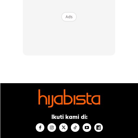
Ads
Makanan yang mempunyai bahagian bertali yang baik
untuk badan anda. Fikirkan ia seperti makan mi spageti
Ikuti kami di:
yang sihat yang membantu anda kekal kuat dan sihat!