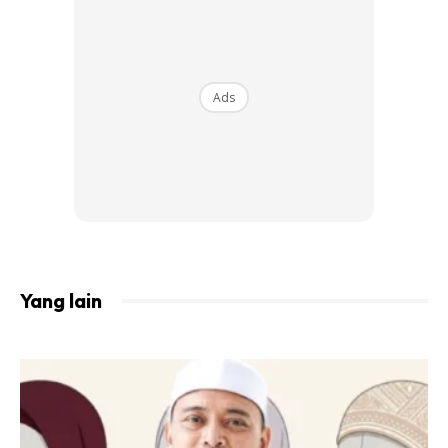
Apabila seorang ibu menyusu, dia perlu makan lebih banyak
makanan daripada biasa, kira-kira 500 kalori tambahan
setiap hari. Dia juga perlu makan makanan yang
Ads
mempunyai vitamin dan mineral tertentu seperti protein,
vitamin D, vitamin A, vitamin E, vitamin C, B12, selenium dan
zink.
Yang lain
Ads