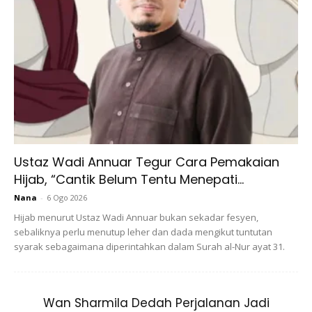
Makan banyak makanan sihat yang berbeza adalah sangat
penting untuk anda dan bayi anda. Apabila anda memilih
makanan yang mempunyai banyak nutrien yang baik di
dalamnya, ia membantu badan anda kekal sihat dan
mendapatkan semua perkara yang diperlukan.
1.Buah-Buahan Dan Sayur-Sayuran
Ustaz Wadi Annuar Tegur Cara Pemakaian
Hijab, “Cantik Belum Tentu Menepati...
Nana
-
6 Ogo 2026
Hijab menurut Ustaz Wadi Annuar bukan sekadar fesyen,
sebaliknya perlu menutup leher dan dada mengikut tuntutan
syarak sebagaimana diperintahkan dalam Surah al-Nur ayat 31.
Wan Sharmila Dedah Perjalanan Jadi