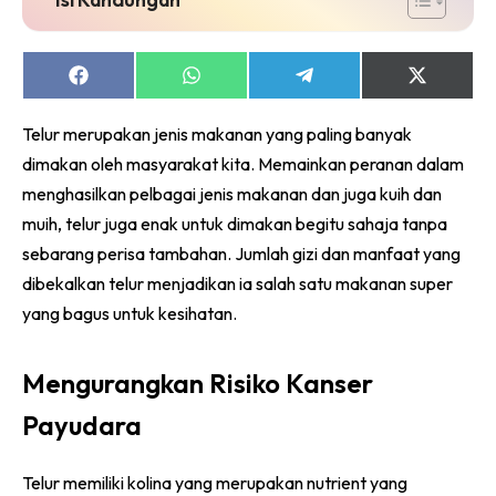
Share
Share
Share
Share
on
on
on
on
Facebook
WhatsApp
Telegram
X
Telur merupakan jenis makanan yang paling banyak
(Twitter)
dimakan oleh masyarakat kita. Memainkan peranan dalam
menghasilkan pelbagai jenis makanan dan juga kuih dan
muih, telur juga enak untuk dimakan begitu sahaja tanpa
sebarang perisa tambahan. Jumlah gizi dan manfaat yang
dibekalkan telur menjadikan ia salah satu makanan super
yang bagus untuk kesihatan.
Mengurangkan Risiko Kanser
Payudara
Telur memiliki kolina yang merupakan nutrient yang