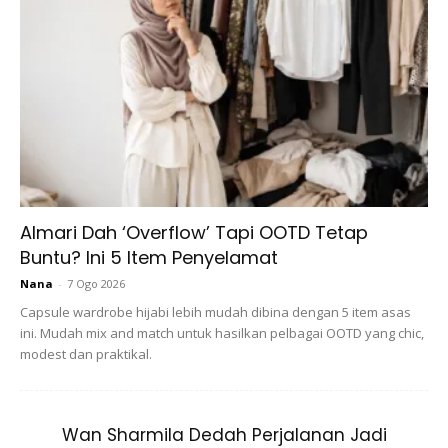
Bahagian kuning telur memiliki lutein dan zeaksantin yang
mudah diserap oleh tubuh kamu. Kedua-dua kandungan ini
sangat bagus untuk menjaga kesihatan mata dan
melindunginya dari kerosakan akibat paparan sinar ultra-
violet yang berlebihan.
Almari Dah ‘Overflow’ Tapi OOTD Tetap
Buntu? Ini 5 Item Penyelamat
Nana
-
7 Ogo 2026
Ads
Capsule wardrobe hijabi lebih mudah dibina dengan 5 item asas
ini. Mudah mix and match untuk hasilkan pelbagai OOTD yang chic,
modest dan praktikal.
Wan Sharmila Dedah Perjalanan Jadi