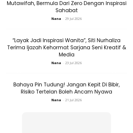
Mutawifah, Bermula Dari Zero Dengan Inspirasi
Sahabat
Nana
-
29 Jul 2026
“Layak Jadi Inspirasi Wanita”, Siti Nurhaliza
Terima Ijazah Kehormat Sarjana Seni Kreatif &
Media
Nana
-
23 Jul 2026
Bahaya Pin Tudung! Jangan Kepit Di Bibir,
Menjadikan Rambut Lebat
Risiko Tertelan Boleh Ancam Nyawa
Nana
-
21 Jul 2026
Rambut yang sihat menjadi dambaan setiap wanita
mahupun lelaki. Dengan mengambil telur sebahagai
sebahagian daripada deit harian anda ia mampu membantu
pertumbuhan rambut kerana kadar nutrien tinggi protein