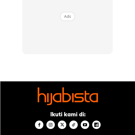
yang dimiliki.
Ads
Ads
Nampak Lebih Awet Muda
Ikuti kami di:
Mengambil telur sebagai makanan rutin adalah salah satu
cara untuk menjadikan anda lebih muda. Ini disebabkan