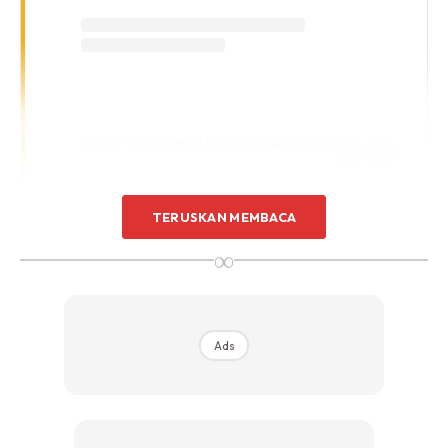
A Post Shared By IMAN ALYSSA SAHABUDIN (@imantroye)
TERUSKAN MEMBACA
Masih baru dalam industri muzik tanah air, penyanyi Iman
∞
Troye atau nama sebenarnya, Siti Nur Alyssa Sahabuddin
dikatakan mempunyai iras-iras wajahnya bersama
usahawan terkenal, Daruk Seri Vida.
Ads
Gambar yang dimuatnaik oleh penyanyi itu mendapat
perhatian ramai oleh warganet apabila ada yang
menyamakannya bersama Datuk Seri Vida. Kata mereka