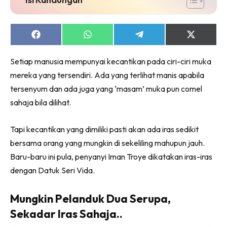
Share
Share
Share
Share
on
on
on
on
Facebook
WhatsApp
Telegram
X
Setiap manusia mempunyai kecantikan pada ciri-ciri muka
(Twitter)
mereka yang tersendiri. Ada yang terlihat manis apabila
tersenyum dan ada juga yang ‘masam’ muka pun comel
sahaja bila dilihat.
Tapi kecantikan yang dimiliki pasti akan ada iras sedikit
bersama orang yang mungkin di sekeliling mahupun jauh.
Baru-baru ini pula, penyanyi Iman Troye dikatakan iras-iras
dengan Datuk Seri Vida.
Mungkin Pelanduk Dua Serupa,
Sekadar Iras Sahaja..