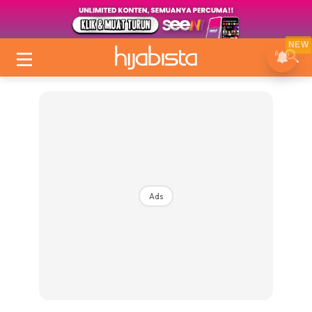
NEW
Ads