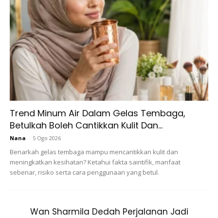
cantik tak? anyways, holiday elok elok tau semua, nanti apa
apa update iman kat dms okay!” tulisnya di ruangan
kapsyen.
“Seiras Datuk Seri Vida…congrats,
“Sekali tengok macam Dato muda versi muda,
Trend Minum Air Dalam Gelas Tembaga,
Betulkah Boleh Cantikkan Kulit Dan...
Nana
-
5 Ogo 2026
Benarkah gelas tembaga mampu mencantikkan kulit dan
meningkatkan kesihatan? Ketahui fakta saintifik, manfaat
Ads
sebenar, risiko serta cara penggunaan yang betul.
Wan Sharmila Dedah Perjalanan Jadi