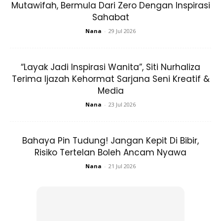
Mutawifah, Bermula Dari Zero Dengan Inspirasi
Sahabat
Nana
-
29 Jul 2026
“Tahniah Iman, bukan senang nak cari muka yang sama
macam Datuk Seri Vida ini. Rare.” itulah antara komen yang
diberikan oleh warganet.
“Layak Jadi Inspirasi Wanita”, Siti Nurhaliza
Terima Ijazah Kehormat Sarjana Seni Kreatif &
Gaya Iman Tetap Manis Dan Menawan
Media
Nana
-
23 Jul 2026
Bahaya Pin Tudung! Jangan Kepit Di Bibir,
Risiko Tertelan Boleh Ancam Nyawa
Nana
-
21 Jul 2026