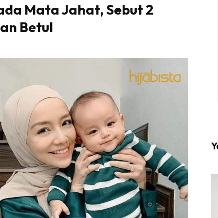
ada Mata Jahat, Sebut 2
an Betul
l #1 on top dengan fashion muslimah terkini di HIJA
Download sekarang di
KLIK DI SEENI
Y