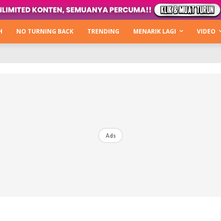
Kata Hijabista
ty Next Level
H
NO TURNING BACK
TRENDING
MENARIK LAGI
VIDEO
o Cantik
urning Back
Hijabista Show
The Hijabista Show 2022
The Hijabista Show 2021
irah2u The Power Of Giving
Ads
erita
Hub Ideaktiv