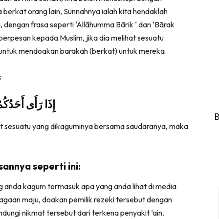
 berkat orang lain, Sunnahnya ialah kita hendaklah
dengan frasa seperti ‘Allāhumma Bārik ‘ dan ‘Bārak
 untuk mendoakan barakah (berkat) untuk mereka.
:
إِذَا رَأَى أَحَدُكُمْ
B
hat sesuatu yang dikaguminya bersama saudaranya, maka
annya seperti ini:
ng anda kagum termasuk apa yang anda lihat di media
rniagaan maju, doakan pemilik rezeki tersebut dengan
indungi nikmat tersebut dari terkena penyakit ‘ain.