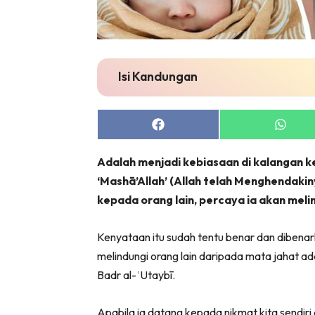
Isi Kandungan
Share
Share
on
on
Facebook
Whats
Adalah menjadi kebiasaan di kalangan
‘Mashā’Allah’ (Allah telah Menghendakin
kepada orang lain, percaya ia akan mel
Kenyataan itu sudah tentu benar dan dibenar
melindungi orang lain daripada mata jahat ada
Badr al-ʿUtaybī.
Apabila ia datang kepada nikmat kita sendiri 