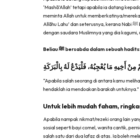
‘Mashā’Allah’ tetapi apabila ia datang kepada
meminta Allah untuk memberkatinya/mereka, 
Allāhu Lahu’ dan seterusnya, kerana Nabi ﷺ berpesan kepada Muslim, jika dia melihat sesuatu
dengan saudara Muslimnya yang dia kagumi,
Beliau ﷺ bersabda dalam sebuah hadits
 مِنْ أَخِيهِ مَا يُعْجِبُهُ، فَلْيَدْعُ لَهُ بِالْبَرَكَةِ
“Apabila salah seorang di antara kamu meli
hendaklah ia mendoakan barakah untuknya.”
Untuk lebih mudah faham, ringkas
Apabila nampak nikmat/rezeki orang lain ya
sosial seperti bayi comel, wanita cantik, pe
salah satu dari dua lafaz di atas. Ia boleh mel