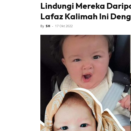
Lindungi Mereka Darip
Lafaz Kalimah Ini Deng
Tampi
By
SH
-
17 Okt 2022