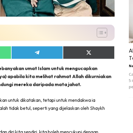
A
Share
Share
T
on
on
App
Telegram
X
N
 kebanyakan umat Islam untuk mengucapkan
(Twitter)
Ca
ya) apabila kita melihat rahmat Allah dikurniakan
5 
indungi mereka daripada mata jahat.
pe
kan untuk dikatakan, tetapi untuk mendakwa ia
lah tidak betul, seperti yang dijelaskan oleh Shaykh
dan diri kita sendiri, kita boleh mencukupi dengan