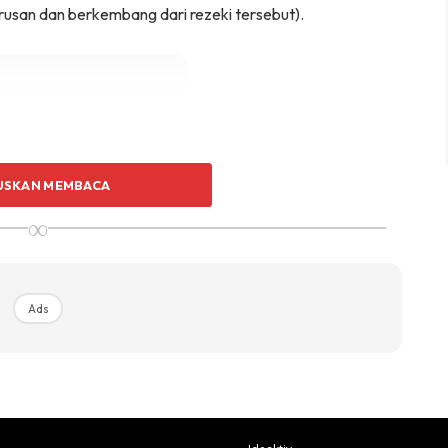
rusan dan berkembang dari rezeki tersebut).
Ads
USKAN MEMBACA
∞
Ads