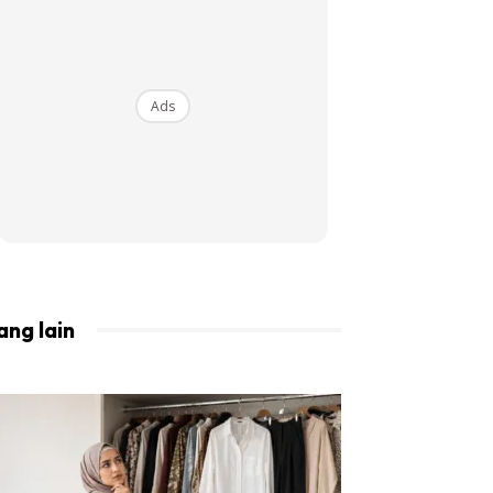
BISTA!
Ads
ang lain