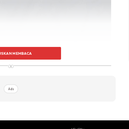
USKAN MEMBACA
∞
Ads