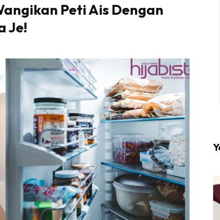
 Wangikan Peti Ais Dengan
 Je!
l #1 on top dengan fashion muslimah terkini di HIJA
Download sekarang di
KLIK DI SEENI
Y