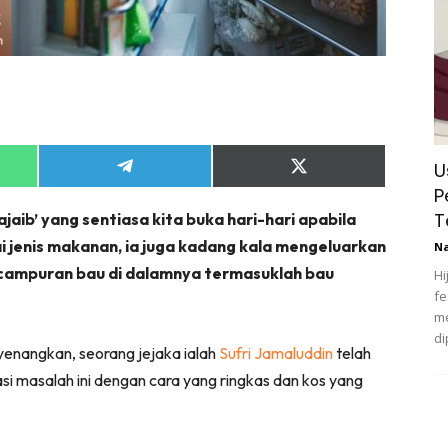
U
Share
Share
on
on
P
App
Telegram
X
T
ajaib’ yang sentiasa kita buka hari-hari apabila
(Twitter)
i jenis makanan, ia juga kadang kala mengeluarkan
N
campuran bau di dalamnya termasuklah bau
Hi
fe
me
di
enangkan, seorang jejaka ialah
Sufri Jamaluddin
telah
 masalah ini dengan cara yang ringkas dan kos yang