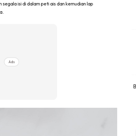
segala isi di dalam peti ais dan kemudian lap
a.
Ads
B