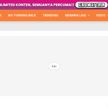
Kata Hijabista
ty Next Level
H
NO TURNING BACK
TRENDING
MENARIK LAGI
VIDEO
o Cantik
urning Back
Hijabista Show
The Hijabista Show 2022
The Hijabista Show 2021
irah2u The Power Of Giving
Ads
erita
Hub Ideaktiv