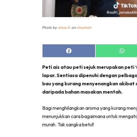
Photo by
Jesse K.
on
Unsplash
Share
Share
on
on
Facebook
Whats
Peti ais atau peti sejuk merupakan peti ‘
lapar. Sentiasa dipenuhi dengan pelbaga
bau yang kurang menyenangkan akibat 
daripada bahan masakan mentah.
Bagi menghilangkan aroma yang kurang meny
menunjukkan cara bagaimana untuk mengatasi
murah. Tak sangka betul!