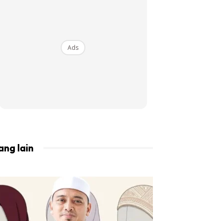
BISTA!
Ads
ang lain