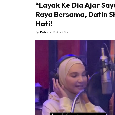
“Layak Ke Dia Ajar Sa
Raya Bersama, Datin S
Tampi
Hati!
By
Putra
-
20 Apr 2022