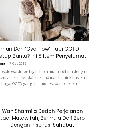
lmari Dah ‘Overflow’ Tapi OOTD
etap Buntu? Ini 5 Item Penyelamat
ana
-
7 Ogo 2026
psule wardrobe hijabi lebih mudah dibina dengan
item asas ini. Mudah mix and match untuk hasilkan
lbagai OOTD yang chic, modest dan praktikal.
Wan Sharmila Dedah Perjalanan
Jadi Mutawifah, Bermula Dari Zero
Dengan Inspirasi Sahabat