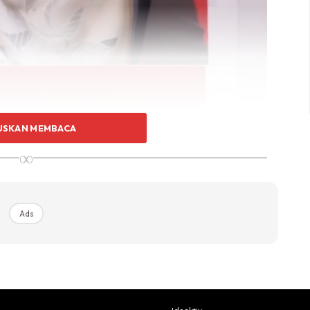
USKAN MEMBACA
∞
Ads