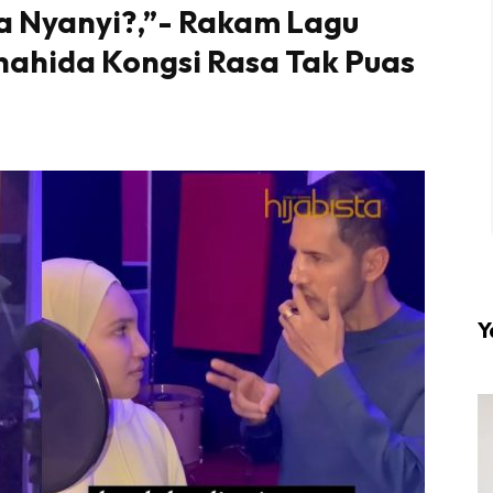
ya Nyanyi?,”- Rakam Lagu
hahida Kongsi Rasa Tak Puas
l #1 on top dengan fashion muslimah terkini di HIJA
Download sekarang di
KLIK DI SEENI
Y