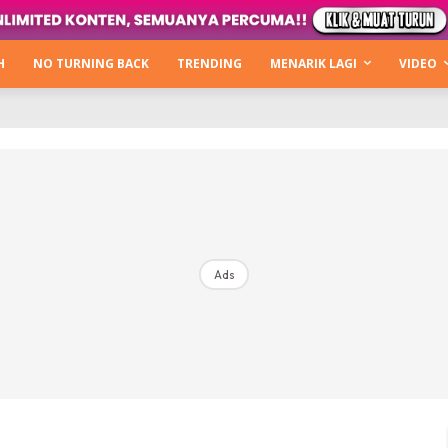
Kata Hijabista
ty Next Level
H
NO TURNING BACK
TRENDING
MENARIK LAGI
VIDEO
o Cantik
urning Back
Hijabista Show
The Hijabista Show 2022
The Hijabista Show 2021
irah2u The Power Of Giving
Ads
erita
Hub Ideaktiv