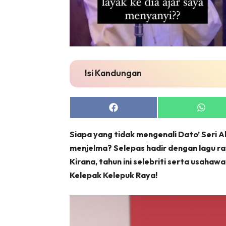
Isi Kandungan
Share
Share
on
on
Facebook
Whats
Siapa yang tidak mengenali Dato’ Seri A
menjelma? Selepas hadir dengan lagu ray
Kirana, tahun ini selebriti serta usahaw
Kelepak Kelepuk Raya!