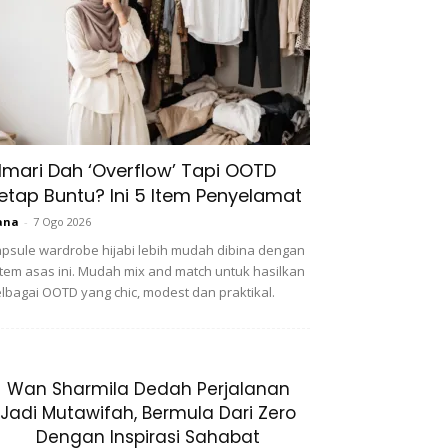
lmari Dah ‘Overflow’ Tapi OOTD
etap Buntu? Ini 5 Item Penyelamat
ana
-
7 Ogo 2026
psule wardrobe hijabi lebih mudah dibina dengan
item asas ini. Mudah mix and match untuk hasilkan
lbagai OOTD yang chic, modest dan praktikal.
Wan Sharmila Dedah Perjalanan
Jadi Mutawifah, Bermula Dari Zero
Dengan Inspirasi Sahabat