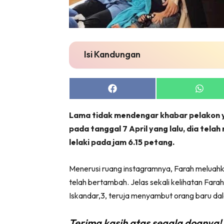
Isi Kandungan
Share
Share
on
on
Facebook
Whats
Lama tidak mendengar khabar pelakon ya
pada tanggal 7 April yang lalu, dia tela
lelaki pada jam 6.15 petang.
Menerusi ruang instagramnya, Farah meluahka
telah bertambah. Jelas sekali kelihatan Farah
Iskandar,3, teruja menyambut orang baru da
Terima kasih atas segala doanya!