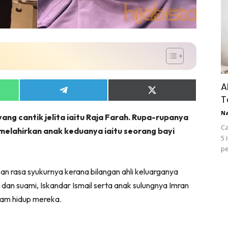
A
Share
Share
T
on
on
App
Telegram
X
N
ng cantik jelita iaitu Raja Farah. Rupa-rupanya
(Twitter)
Ca
h melahirkan anak keduanya iaitu seorang bayi
5 
pe
n rasa syukurnya kerana bilangan ahli keluarganya
 dan suami, Iskandar Ismail serta anak sulungnya Imran
lam hidup mereka.