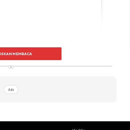
ermudahkan & Semoga Semua Nye
USKAN MEMBACA
imraniskandar #rfrafamily #37weeks6days
∞
ndar
(@rajafarahraziz) On
Apr 5, 2019 At 10:26pm PDT
Ads