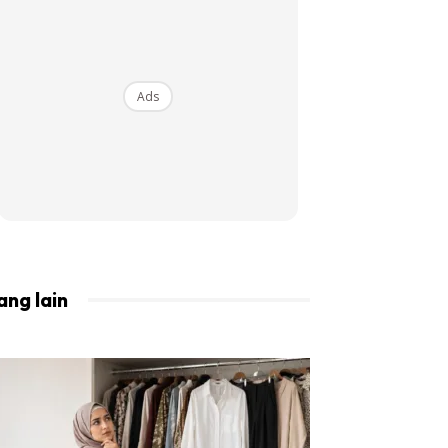
BISTA!
Ads
ang lain