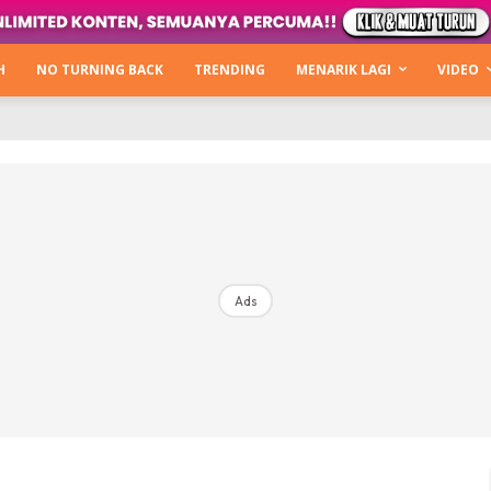
Kata Hijabista
ty Next Level
H
NO TURNING BACK
TRENDING
MENARIK LAGI
VIDEO
o Cantik
urning Back
Hijabista Show
The Hijabista Show 2022
The Hijabista Show 2021
irah2u The Power Of Giving
Ads
erita
Hub Ideaktiv