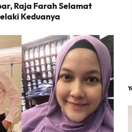
ar, Raja Farah Selamat
elaki Keduanya
l #1 on top dengan fashion muslimah terkini di HIJA
Download sekarang di
KLIK DI SEENI
Y