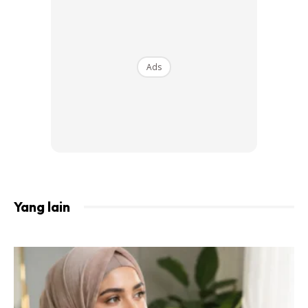
Perjalanan gadis disleksi ini baru bermla.
Tambah Hanee lagi kekuatan ibunya untuk bertahan pada
ketika itu adalah anak-anaknya sendiri.
Ads
“Sebenarnya Hanee nampak mak Hanee dan sampai
depress
(murung) tetapi mampu bangkit dari masalah itu
dan lebih kuat apabila mahu melihat anak-anaknya jadi
lebih berjaya dan jadi insan lebuh baik dari sebelumnya.
“Ibu Hanee tak mahu melihat anak-anak rosak dari
family
Yang lain
terdahulu dan caranya dengan memberi kasih sayang
terbaik buat kami adik beradik. Bukan dari wang ringgit
tetapi belaian seorang ibu yang memang kita harapkan
sebagai anak.
“Pada Hanee, emak Hanee sangat memberi
support
dalam