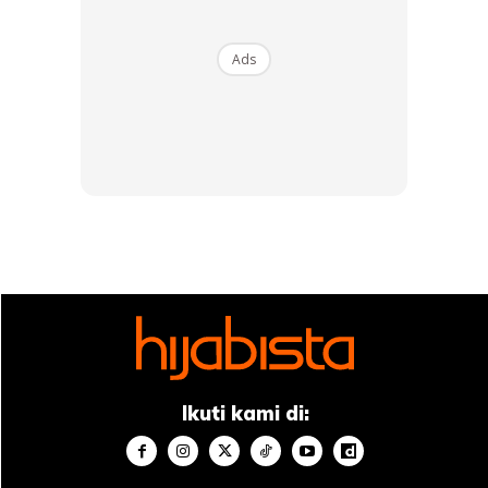
Ads
“Jadi untuk membalas segala pengorbanannya, Hanee
mahu berikan kehidupan yang lebih baik dari sebelumnya.
Hanee mahu berikan satu kejayaan dalam karier yang
boleh banggakan dia.
“Dan Hanee percaya malam ini dengan kejayaan dari juara
Dewi Remaja telah mebuat emak Hanee bangga. Selepas
ini Hanee berjanji akan beri kehidupan lebih baik lagi untuk
emak Hanee,” jelasnya yang gembira dengan kemenangan
Ikuti kami di:
tidak disangka ini.