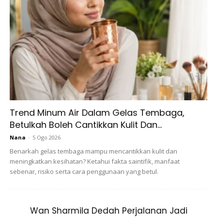
industri ini. Dia menjaga dan uruskan Hanee segalanya dan
bila Hanee nampak
effort
mak sendiri dan membuatkan
Hanee jadi lebih kuat,” tambahnya yang turut menjadikan
ibu sebagai idola.
Trend Minum Air Dalam Gelas Tembaga,
Betulkah Boleh Cantikkan Kulit Dan...
Nana
-
5 Ogo 2026
Benarkah gelas tembaga mampu mencantikkan kulit dan
meningkatkan kesihatan? Ketahui fakta saintifik, manfaat
sebenar, risiko serta cara penggunaan yang betul.
Wan Sharmila Dedah Perjalanan Jadi