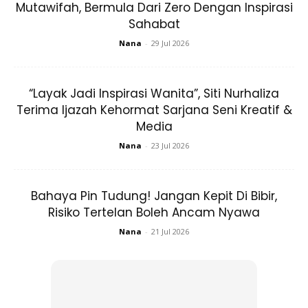
Menjadikan ibunya sebagai idola.
Mutawifah, Bermula Dari Zero Dengan Inspirasi
Sahabat
“Memang semestinya ibu adalah idola Hanee. Ini kerana
Nana
-
29 Jul 2026
apa yang Hanee boleh lihat kekuatan yang ada dalam diri
emak Hanee yang teruskan kehidupan untuk menjaga
anak-anaknya dengan penuh kasih sayang.
“Layak Jadi Inspirasi Wanita”, Siti Nurhaliza
Terima Ijazah Kehormat Sarjana Seni Kreatif &
Media
“Malah emak Hanee sanggup lupakan hasratnya untuk
berjaya dalam karier kerana ingin hanee tampil kehadapan.
Nana
-
23 Jul 2026
Hanee sangat respek dan bersyukur sangat-sangat kerana
dikurniakan ibu seperti emak Hanee.
Bahaya Pin Tudung! Jangan Kepit Di Bibir,
Risiko Tertelan Boleh Ancam Nyawa
Nana
-
21 Jul 2026
Ads