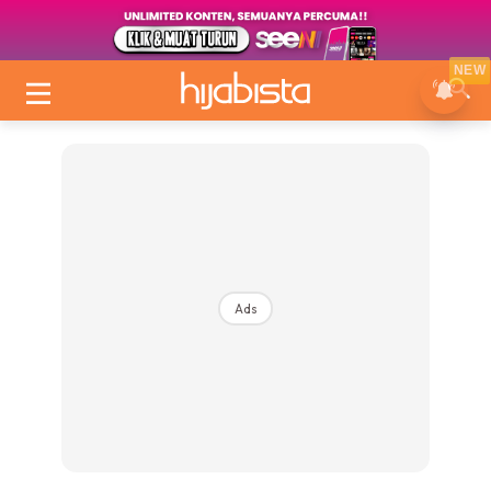
NEW
Ads